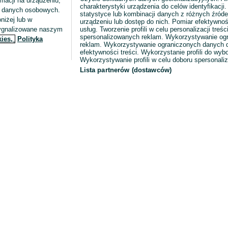
macji na urządzeniu,
charakterystyki urządzenia do celów identyfikacji
ia danych osobowych.
statystyce lub kombinacji danych z różnych źróde
niżej lub w
urządzeniu lub dostęp do nich. Pomiar efektywnoś
sygnalizowane naszym
usług. Tworzenie profili w celu personalizacji treści
spersonalizowanych reklam. Wykorzystywanie og
kies,
Polityka
reklam. Wykorzystywanie ograniczonych danych d
efektywności treści. Wykorzystanie profili do wy
Wykorzystywanie profili w celu doboru spersonali
Lista partnerów (dostawców)