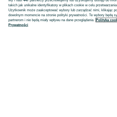
My i nasi
447
partnerzy przechowujemy lub uzyskujemy dostęp do infor
takich jak unikalne identyfikatory w plikach cookie w celu przetwarzan
Użytkownik może zaakceptować wybory lub zarządzać nimi, klikając po
dowolnym momencie na stronie polityki prywatności. Te wybory będą 
partnerom i nie będą miały wpływu na dane przeglądania.
Polityka coo
Prywatności
Aplikacje mobilne OLX.pl
Pomoc
Wyróżnione ogłoszenia
Oferta dla firm
Blog
Regulamin
Polityka prywatności
Reklama
Informacja o realizowanej strategii podatkowej