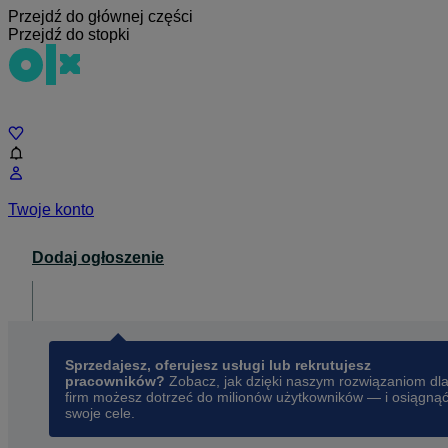
Przejdź do głównej części
Przejdź do stopki
Czat
Twoje konto
Dodaj ogłoszenie
Dla biznesu
opens in a new tab
Sprzedajesz, oferujesz usługi lub rekrutujesz
pracowników?
Zobacz, jak dzięki naszym rozwiązaniom dl
firm możesz dotrzeć do milionów użytkowników — i osiągną
swoje cele.