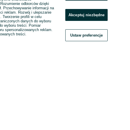
. Rozumienie odbiorców dzięki
ł. Przechowywanie informacji na
ci reklam. Rozwój i ulepszanie
Akceptuj niezbędne
. Tworzenie profili w celu
raniczonych danych do wyboru
o wyboru treści. Pomiar
boru spersonalizowanych reklam.
zowanych treści.
Ustaw preferencje