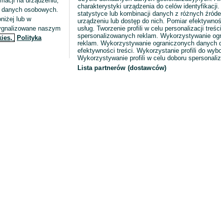
macji na urządzeniu,
charakterystyki urządzenia do celów identyfikacji
ia danych osobowych.
statystyce lub kombinacji danych z różnych źróde
niżej lub w
urządzeniu lub dostęp do nich. Pomiar efektywnoś
sygnalizowane naszym
usług. Tworzenie profili w celu personalizacji treści
spersonalizowanych reklam. Wykorzystywanie og
kies,
Polityka
reklam. Wykorzystywanie ograniczonych danych d
efektywności treści. Wykorzystanie profili do wy
Wykorzystywanie profili w celu doboru spersonali
Lista partnerów (dostawców)