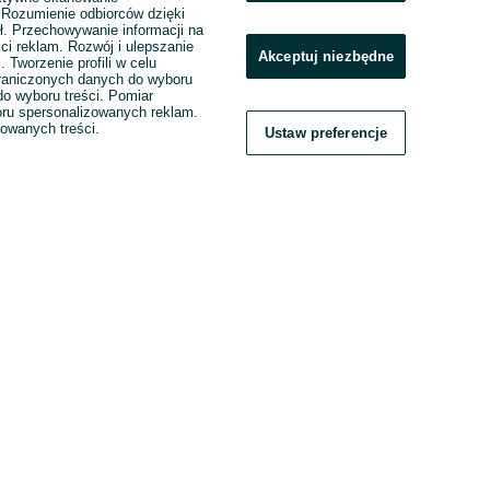
. Rozumienie odbiorców dzięki
ł. Przechowywanie informacji na
ci reklam. Rozwój i ulepszanie
Akceptuj niezbędne
. Tworzenie profili w celu
raniczonych danych do wyboru
o wyboru treści. Pomiar
boru spersonalizowanych reklam.
zowanych treści.
Ustaw preferencje