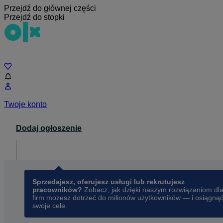
Przejdź do głównej części
Przejdź do stopki
Czat
Twoje konto
Dodaj ogłoszenie
Dla biznesu
opens in a new tab
Sprzedajesz, oferujesz usługi lub rekrutujesz
pracowników?
Zobacz, jak dzięki naszym rozwiązaniom dl
firm możesz dotrzeć do milionów użytkowników — i osiągną
swoje cele.