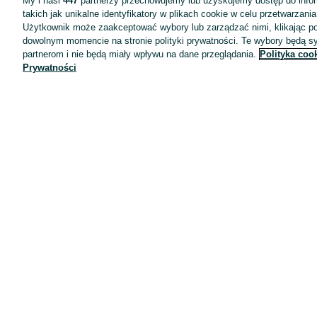
My i nasi
447
partnerzy przechowujemy lub uzyskujemy dostęp do infor
takich jak unikalne identyfikatory w plikach cookie w celu przetwarzan
Użytkownik może zaakceptować wybory lub zarządzać nimi, klikając po
dowolnym momencie na stronie polityki prywatności. Te wybory będą 
partnerom i nie będą miały wpływu na dane przeglądania.
Polityka coo
Prywatności
Aplikacje mobilne OLX.pl
Pomoc
Wyróżnione ogłoszenia
Oferta dla firm
Blog
Regulamin
Polityka prywatności
Reklama
Informacja o realizowanej strategii podatkowej