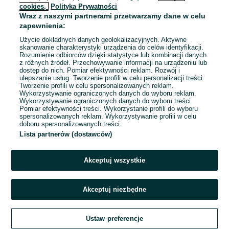
cookies,
Polityka Prywatności
Wraz z naszymi partnerami przetwarzamy dane w celu
To ogłoszenie nie jest już dostępne
zapewnienia:
Użycie dokładnych danych geolokalizacyjnych. Aktywne
skanowanie charakterystyki urządzenia do celów identyfikacji.
Rozumienie odbiorców dzięki statystyce lub kombinacji danych
Przejdź na stronę główną
z różnych źródeł. Przechowywanie informacji na urządzeniu lub
dostęp do nich. Pomiar efektywności reklam. Rozwój i
ulepszanie usług. Tworzenie profili w celu personalizacji treści.
Tworzenie profili w celu spersonalizowanych reklam.
Wykorzystywanie ograniczonych danych do wyboru reklam.
Wykorzystywanie ograniczonych danych do wyboru treści.
Pomiar efektywności treści. Wykorzystanie profili do wyboru
spersonalizowanych reklam. Wykorzystywanie profili w celu
doboru spersonalizowanych treści.
Lista partnerów (dostawców)
Akceptuj wszystkie
Akceptuj niezbędne
Ustaw preferencje