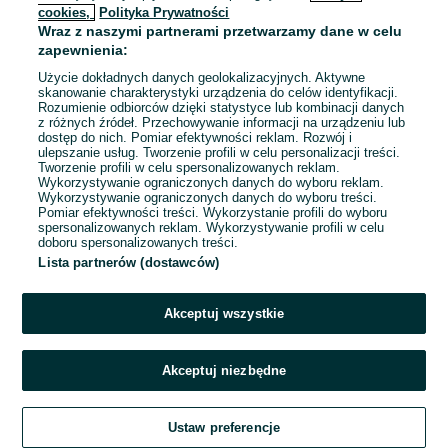
cookies,
Polityka Prywatności
Wraz z naszymi partnerami przetwarzamy dane w celu
To ogłoszenie nie jest już dostępne
zapewnienia:
Użycie dokładnych danych geolokalizacyjnych. Aktywne
skanowanie charakterystyki urządzenia do celów identyfikacji.
Rozumienie odbiorców dzięki statystyce lub kombinacji danych
Przejdź na stronę główną
z różnych źródeł. Przechowywanie informacji na urządzeniu lub
dostęp do nich. Pomiar efektywności reklam. Rozwój i
ulepszanie usług. Tworzenie profili w celu personalizacji treści.
Tworzenie profili w celu spersonalizowanych reklam.
Wykorzystywanie ograniczonych danych do wyboru reklam.
Wykorzystywanie ograniczonych danych do wyboru treści.
Pomiar efektywności treści. Wykorzystanie profili do wyboru
spersonalizowanych reklam. Wykorzystywanie profili w celu
doboru spersonalizowanych treści.
Lista partnerów (dostawców)
Akceptuj wszystkie
Akceptuj niezbędne
Ustaw preferencje