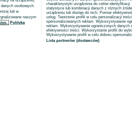
macji na urządzeniu,
charakterystyki urządzenia do celów identyfikacji
ia danych osobowych.
statystyce lub kombinacji danych z różnych źróde
niżej lub w
urządzeniu lub dostęp do nich. Pomiar efektywnoś
sygnalizowane naszym
usług. Tworzenie profili w celu personalizacji treści
spersonalizowanych reklam. Wykorzystywanie og
kies,
Polityka
reklam. Wykorzystywanie ograniczonych danych d
efektywności treści. Wykorzystanie profili do wy
Wykorzystywanie profili w celu doboru spersonali
Lista partnerów (dostawców)