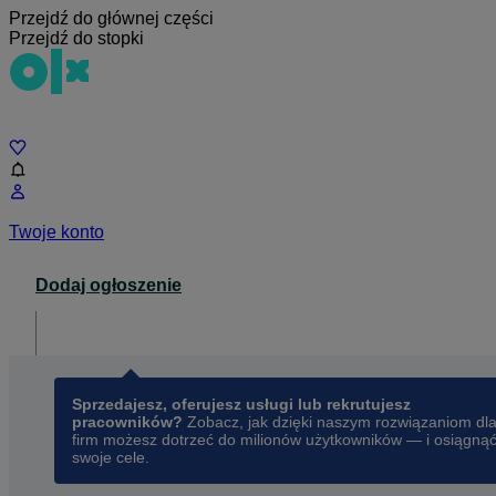
Przejdź do głównej części
Przejdź do stopki
Czat
Twoje konto
Dodaj ogłoszenie
Dla biznesu
opens in a new tab
Sprzedajesz, oferujesz usługi lub rekrutujesz
pracowników?
Zobacz, jak dzięki naszym rozwiązaniom dl
firm możesz dotrzeć do milionów użytkowników — i osiągną
swoje cele.