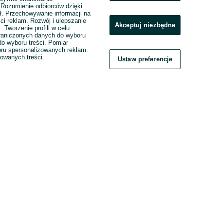
. Rozumienie odbiorców dzięki
ł. Przechowywanie informacji na
ci reklam. Rozwój i ulepszanie
Akceptuj niezbędne
. Tworzenie profili w celu
raniczonych danych do wyboru
o wyboru treści. Pomiar
boru spersonalizowanych reklam.
zowanych treści.
Ustaw preferencje