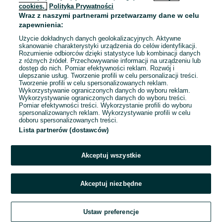
cookies,
Polityka Prywatności
Wraz z naszymi partnerami przetwarzamy dane w celu
To ogłoszenie nie jest już dostępne
zapewnienia:
Użycie dokładnych danych geolokalizacyjnych. Aktywne
skanowanie charakterystyki urządzenia do celów identyfikacji.
Rozumienie odbiorców dzięki statystyce lub kombinacji danych
Przejdź na stronę główną
z różnych źródeł. Przechowywanie informacji na urządzeniu lub
dostęp do nich. Pomiar efektywności reklam. Rozwój i
ulepszanie usług. Tworzenie profili w celu personalizacji treści.
Tworzenie profili w celu spersonalizowanych reklam.
Wykorzystywanie ograniczonych danych do wyboru reklam.
Wykorzystywanie ograniczonych danych do wyboru treści.
Pomiar efektywności treści. Wykorzystanie profili do wyboru
spersonalizowanych reklam. Wykorzystywanie profili w celu
doboru spersonalizowanych treści.
Lista partnerów (dostawców)
Akceptuj wszystkie
Akceptuj niezbędne
Ustaw preferencje