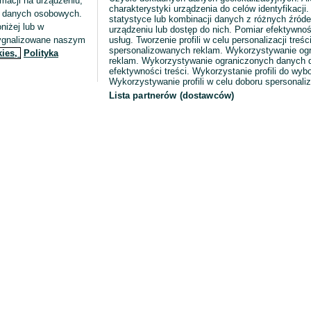
macji na urządzeniu,
charakterystyki urządzenia do celów identyfikacji
ia danych osobowych.
statystyce lub kombinacji danych z różnych źróde
niżej lub w
urządzeniu lub dostęp do nich. Pomiar efektywnoś
sygnalizowane naszym
usług. Tworzenie profili w celu personalizacji treści
spersonalizowanych reklam. Wykorzystywanie og
kies,
Polityka
reklam. Wykorzystywanie ograniczonych danych d
efektywności treści. Wykorzystanie profili do wy
Wykorzystywanie profili w celu doboru spersonali
Lista partnerów (dostawców)