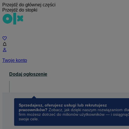
Przejdź do głównej części
Przejdź do stopki
Czat
Twoje konto
Dodaj ogłoszenie
Dla biznesu
opens in a new tab
Sprzedajesz, oferujesz usługi lub rekrutujesz
pracowników?
Zobacz, jak dzięki naszym rozwiązaniom dl
firm możesz dotrzeć do milionów użytkowników — i osiągną
swoje cele.