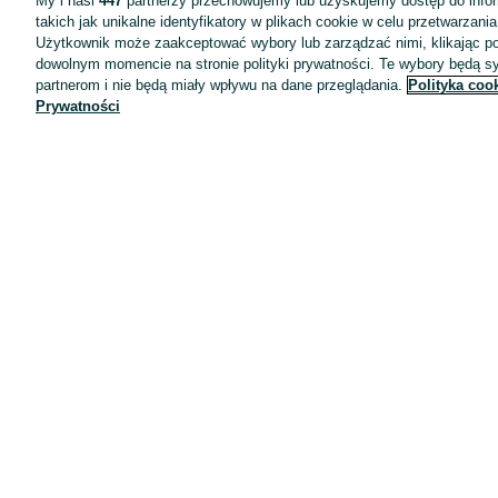
My i nasi
447
partnerzy przechowujemy lub uzyskujemy dostęp do infor
takich jak unikalne identyfikatory w plikach cookie w celu przetwarzan
Użytkownik może zaakceptować wybory lub zarządzać nimi, klikając po
dowolnym momencie na stronie polityki prywatności. Te wybory będą 
partnerom i nie będą miały wpływu na dane przeglądania.
Polityka coo
Prywatności
Aplikacje mobilne OLX.pl
Pomoc
Wyróżnione ogłoszenia
Oferta dla firm
Blog
Regulamin
Polityka prywatności
Reklama
Informacja o realizowanej strategii podatkowej