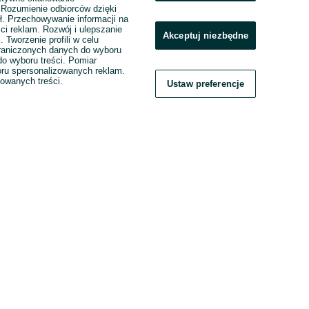
. Rozumienie odbiorców dzięki
ł. Przechowywanie informacji na
ci reklam. Rozwój i ulepszanie
Akceptuj niezbędne
. Tworzenie profili w celu
raniczonych danych do wyboru
o wyboru treści. Pomiar
boru spersonalizowanych reklam.
zowanych treści.
Ustaw preferencje