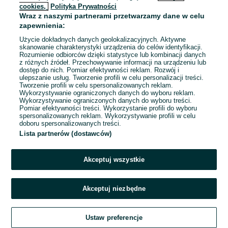
cookies,
Polityka Prywatności
Wraz z naszymi partnerami przetwarzamy dane w celu
To ogłoszenie nie jest już dostępne
zapewnienia:
Użycie dokładnych danych geolokalizacyjnych. Aktywne
skanowanie charakterystyki urządzenia do celów identyfikacji.
Rozumienie odbiorców dzięki statystyce lub kombinacji danych
Przejdź na stronę główną
z różnych źródeł. Przechowywanie informacji na urządzeniu lub
dostęp do nich. Pomiar efektywności reklam. Rozwój i
ulepszanie usług. Tworzenie profili w celu personalizacji treści.
Tworzenie profili w celu spersonalizowanych reklam.
Wykorzystywanie ograniczonych danych do wyboru reklam.
Wykorzystywanie ograniczonych danych do wyboru treści.
Pomiar efektywności treści. Wykorzystanie profili do wyboru
spersonalizowanych reklam. Wykorzystywanie profili w celu
doboru spersonalizowanych treści.
Lista partnerów (dostawców)
Akceptuj wszystkie
Akceptuj niezbędne
Ustaw preferencje