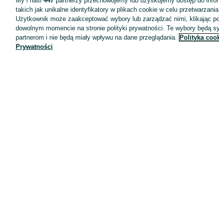
My i nasi
447
partnerzy przechowujemy lub uzyskujemy dostęp do infor
takich jak unikalne identyfikatory w plikach cookie w celu przetwarzan
Użytkownik może zaakceptować wybory lub zarządzać nimi, klikając po
dowolnym momencie na stronie polityki prywatności. Te wybory będą 
partnerom i nie będą miały wpływu na dane przeglądania.
Polityka coo
Prywatności
Aplikacje mobilne OLX.pl
Pomoc
Wyróżnione ogłoszenia
Oferta dla firm
Blog
Regulamin
Polityka prywatności
Reklama
Informacja o realizowanej strategii podatkowej