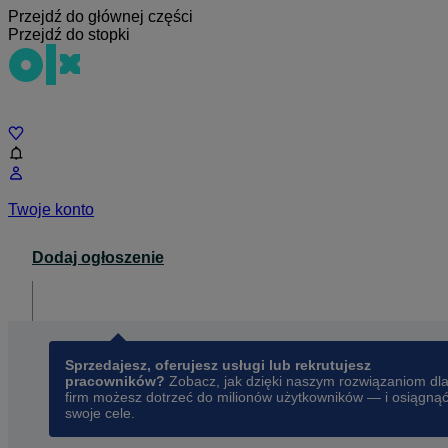
Przejdź do głównej części
Przejdź do stopki
Czat
Twoje konto
Dodaj ogłoszenie
Dla biznesu
opens in a new tab
Sprzedajesz, oferujesz usługi lub rekrutujesz
pracowników?
Zobacz, jak dzięki naszym rozwiązaniom dl
firm możesz dotrzeć do milionów użytkowników — i osiągną
swoje cele.