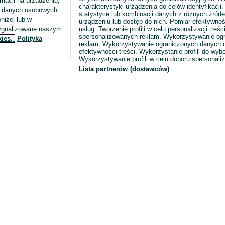
macji na urządzeniu,
charakterystyki urządzenia do celów identyfikacji
ia danych osobowych.
statystyce lub kombinacji danych z różnych źróde
niżej lub w
urządzeniu lub dostęp do nich. Pomiar efektywnoś
sygnalizowane naszym
usług. Tworzenie profili w celu personalizacji treści
spersonalizowanych reklam. Wykorzystywanie og
kies,
Polityka
reklam. Wykorzystywanie ograniczonych danych d
efektywności treści. Wykorzystanie profili do wy
Wykorzystywanie profili w celu doboru spersonali
Lista partnerów (dostawców)