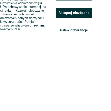
. Rozumienie odbiorców dzięki
ł. Przechowywanie informacji na
ci reklam. Rozwój i ulepszanie
Akceptuj niezbędne
. Tworzenie profili w celu
raniczonych danych do wyboru
o wyboru treści. Pomiar
boru spersonalizowanych reklam.
zowanych treści.
Ustaw preferencje