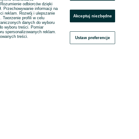
. Rozumienie odbiorców dzięki
ł. Przechowywanie informacji na
ci reklam. Rozwój i ulepszanie
Akceptuj niezbędne
. Tworzenie profili w celu
raniczonych danych do wyboru
o wyboru treści. Pomiar
boru spersonalizowanych reklam.
zowanych treści.
Ustaw preferencje