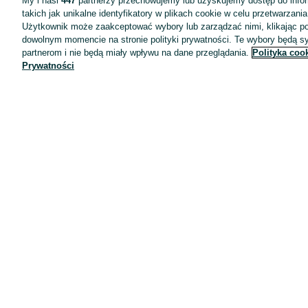
My i nasi
447
partnerzy przechowujemy lub uzyskujemy dostęp do infor
takich jak unikalne identyfikatory w plikach cookie w celu przetwarzan
Użytkownik może zaakceptować wybory lub zarządzać nimi, klikając po
dowolnym momencie na stronie polityki prywatności. Te wybory będą 
partnerom i nie będą miały wpływu na dane przeglądania.
Polityka coo
Prywatności
Aplikacje mobilne OLX.pl
Pomoc
Wyróżnione ogłoszenia
Oferta dla firm
Blog
Regulamin
Polityka prywatności
Reklama
Informacja o realizowanej strategii podatkowej