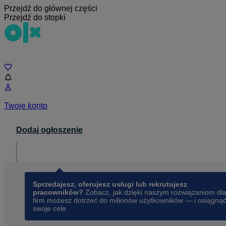
Przejdź do głównej części
Przejdź do stopki
Czat
Twoje konto
Dodaj ogłoszenie
Dla biznesu
opens in a new tab
Sprzedajesz, oferujesz usługi lub rekrutujesz
pracowników?
Zobacz, jak dzięki naszym rozwiązaniom dl
firm możesz dotrzeć do milionów użytkowników — i osiągną
swoje cele.