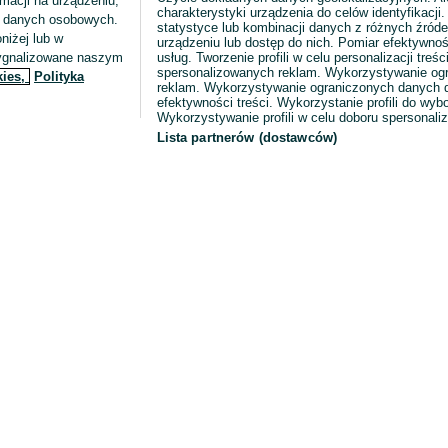
macji na urządzeniu,
charakterystyki urządzenia do celów identyfikacji
ia danych osobowych.
statystyce lub kombinacji danych z różnych źróde
niżej lub w
urządzeniu lub dostęp do nich. Pomiar efektywnoś
sygnalizowane naszym
usług. Tworzenie profili w celu personalizacji treści
spersonalizowanych reklam. Wykorzystywanie og
kies,
Polityka
reklam. Wykorzystywanie ograniczonych danych d
efektywności treści. Wykorzystanie profili do wy
Wykorzystywanie profili w celu doboru spersonali
Lista partnerów (dostawców)