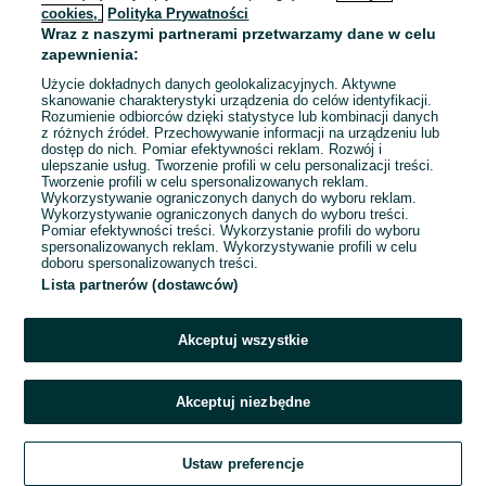
cookies,
Polityka Prywatności
Wraz z naszymi partnerami przetwarzamy dane w celu
To ogłoszenie nie jest już dostępne
zapewnienia:
Użycie dokładnych danych geolokalizacyjnych. Aktywne
skanowanie charakterystyki urządzenia do celów identyfikacji.
Rozumienie odbiorców dzięki statystyce lub kombinacji danych
Przejdź na stronę główną
z różnych źródeł. Przechowywanie informacji na urządzeniu lub
dostęp do nich. Pomiar efektywności reklam. Rozwój i
ulepszanie usług. Tworzenie profili w celu personalizacji treści.
Tworzenie profili w celu spersonalizowanych reklam.
Wykorzystywanie ograniczonych danych do wyboru reklam.
Wykorzystywanie ograniczonych danych do wyboru treści.
Pomiar efektywności treści. Wykorzystanie profili do wyboru
spersonalizowanych reklam. Wykorzystywanie profili w celu
doboru spersonalizowanych treści.
Lista partnerów (dostawców)
Akceptuj wszystkie
Akceptuj niezbędne
Ustaw preferencje