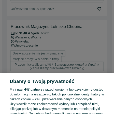
Odświeżono dnia 29 lipca 2026
Pracownik Magazynu Lotnisko Chopina
od 31,40 zł / godz. brutto
Warszawa
, Włochy
Pełny etat
Umowa zlecenie
Doświadczenie nie jest wymagane
Miejsce pracy: W siedzibie firmy
Pracownicy z Ukrainy: 🇺🇦 Запрошуємо людей з України
(Zapraszamy pracowników z Ukrainy)
31 lipca 2026
Dbamy o Twoją prywatność
My i nasi
447
partnerzy przechowujemy lub uzyskujemy dostęp
do informacji na urządzeniu, takich jak unikalne identyfikatory w
Firma KISZECZKA zatrudni
plikach cookie w celu przetwarzania danych osobowych.
sprzedawcę do delikatesów mięsnych-
Użytkownik może zaakceptować wybory lub zarządzać nimi,
KISZECZKA
WESOŁA
klikając poniżej lub w dowolnym momencie na stronie polityki
prywatności. Te wybory będą sygnalizowane naszym partnerom