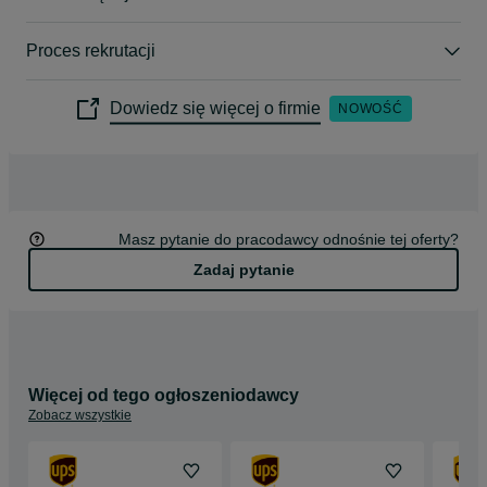
W UPS każdy z nas wnosi coś wyjątkowego. Tworzymy zespół, 
w którym różnorodność to siła, a niezależnie od roli – od 
Proces rekrutacji
pierwszego dnia jesteś jego częścią. Możesz być sobą, liczyć 
na wsparcie i rozwijać się w kierunku, który sam wybierzesz. 
Praca w UPS daje ogromne możliwości.
Dowiedz się więcej o firmie
NOWOŚĆ
Masz pytanie do pracodawcy odnośnie tej oferty?
Zadaj pytanie
Więcej od tego ogłoszeniodawcy
Zobacz wszystkie