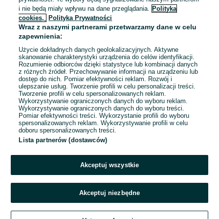
6 500 - 7 500 zł / mies. brutto
Warszawa
, Wesoła
i nie będą miały wpływu na dane przeglądania.
Polityka
Pełny etat
cookies,
Polityka Prywatności
Umowa o pracę
Wraz z naszymi partnerami przetwarzamy dane w celu
zapewnienia:
Specjalne wymagania: Książeczka sanepidowska
Użycie dokładnych danych geolokalizacyjnych. Aktywne
Doświadczenie nie jest wymagane
skanowanie charakterystyki urządzenia do celów identyfikacji.
Dyspozycyjność: Praca zmianowa
Rozumienie odbiorców dzięki statystyce lub kombinacji danych
Miejsce pracy: W siedzibie firmy
z różnych źródeł. Przechowywanie informacji na urządzeniu lub
dostęp do nich. Pomiar efektywności reklam. Rozwój i
ulepszanie usług. Tworzenie profili w celu personalizacji treści.
Odświeżono dnia 03 sierpnia 2026
Tworzenie profili w celu spersonalizowanych reklam.
Wykorzystywanie ograniczonych danych do wyboru reklam.
Wykorzystywanie ograniczonych danych do wyboru treści.
Pomiar efektywności treści. Wykorzystanie profili do wyboru
spersonalizowanych reklam. Wykorzystywanie profili w celu
doboru spersonalizowanych treści.
Strona główna
Praca
Prace magazynowe
Prace magazynowe -
Lista partnerów (dostawców)
Mazowieckie
Prace magazynowe - Warszawa
Prace magazynowe -
Włochy
Akceptuj wszystkie
KATEGORIA
Akceptuj niezbędne
Aplikuj