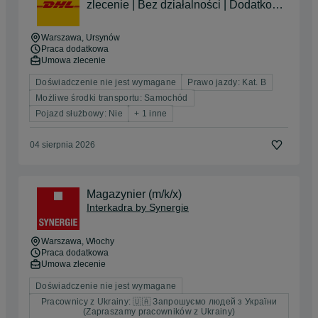
zlecenie | Bez działalności | Dodatkowy
zarobek | Elastyczne godziny | Kat. B
Warszawa
, Ursynów
Praca dodatkowa
Umowa zlecenie
Doświadczenie nie jest wymagane
Prawo jazdy: Kat. B
Możliwe środki transportu: Samochód
Pojazd służbowy: Nie
+ 1 inne
04 sierpnia 2026
Magazynier (m/k/x)
Interkadra by Synergie
Warszawa
, Włochy
Praca dodatkowa
Umowa zlecenie
Doświadczenie nie jest wymagane
Pracownicy z Ukrainy: 🇺🇦 Запрошуємо людей з України
(Zapraszamy pracowników z Ukrainy)