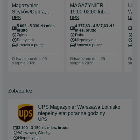
Magazynier
MAGAZYNIER
UPS 
Stryków/Dobra,
19:00-02:00 lub
Wars
UPS
UPS
UPS
13:00-21:00 (m/k/x)
21:00-04:00
niepe
5003 zł brutto + 327
Stryków/Dobra
godz
5 003 - 5 330 zł / mies.
4 377,63 - 4 587,63 zł /
3 10
zł brutto dodatku
brutto
mies. brutto
bru
Zgierz
Dobra
War
Pełny etat
Niepełny etat
Nie
Umowa o pracę
Umowa o pracę
Umo
Odświeżono dnia 05
Odświeżono dnia 05
Odświe
sierpnia 2026
sierpnia 2026
sierpn
Zobacz też
UPS Magazynier Warszawa Lotnisko
niepełny etat poranne godziny
UPS
3 100 - 3 150 zł / mies. brutto
Warszawa
, Włochy
Niepełny etat