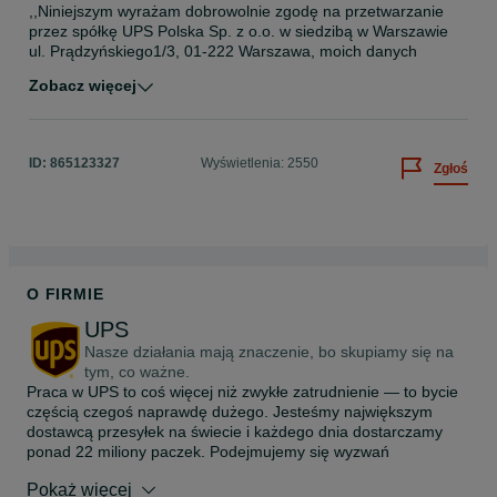
,,Niniejszym wyrażam dobrowolnie zgodę na przetwarzanie 
przez spółkę UPS Polska Sp. z o.o. w siedzibą w Warszawie 
ul. Prądzyńskiego1/3, 01-222 Warszawa, moich danych 
osobowych dla celów związanych z procesem rekrutacji, 
Zobacz więcej
zgodnie z przepisami ustawy z 29.08.1997 o ochronie danych 
osobowych (Dz. U. z 2016 r. poz. 922). Przyjmuję do 
wiadomości, że przysługuje mi prawo wglądu do treści moich 
danych oraz ich poprawiania'

ID:
865123327
Wyświetlenia: 2550
Zgłoś
PROCEDURA ZGŁOSZEŃ WEWNĘTRZNYCH I 
PODEJMOWANIA DZIAŁAŃ NASTĘPCZYCH

W UPS POLSKA SPÓŁKA Z O.O.

Przed przystąpieniem do procesu rekrutacji prosimy o 
zapoznanie się z procedurą umieszczoną pod poniższym 
linkiem: https://ups.pagetiger.com/bdpxpfu
O FIRMIE
UPS
Nasze działania mają znaczenie, bo skupiamy się na
tym, co ważne.
Praca w UPS to coś więcej niż zwykłe zatrudnienie — to bycie 
częścią czegoś naprawdę dużego. Jesteśmy największym 
dostawcą przesyłek na świecie i każdego dnia dostarczamy 
ponad 22 miliony paczek. Podejmujemy się wyzwań 
logistycznych na każdą skalę, a naszą siłą są ludzie — tacy jak 
Pokaż więcej
Ty.
