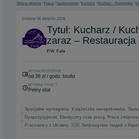
Strona główna
Praca
Gastronomia
Kucharz
Kucharz - Pomorskie
K
Dodane
06 sierpnia 2026
Tytuł: Kucharz / Kuc
zaraz – Restauracj
P.W. Fala
WYNAGRODZENIE
od 38 zł / godz. brutto
WYMIAR PRACY
Pełny etat
Specjalne wymagania: Książeczka sanepidowska, Statu
Dyspozycyjność: Elastyczny czas pracy, Praca zmiano
Pracownicy z Ukrainy: 🇺🇦 Запрошуємо людей з Укра