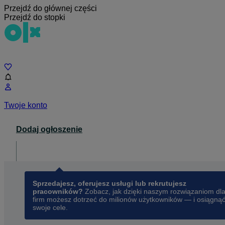
Przejdź do głównej części
Przejdź do stopki
Czat
Twoje konto
Dodaj ogłoszenie
Dla biznesu
opens in a new tab
Sprzedajesz, oferujesz usługi lub rekrutujesz
pracowników?
Zobacz, jak dzięki naszym rozwiązaniom dl
firm możesz dotrzeć do milionów użytkowników — i osiągną
swoje cele.