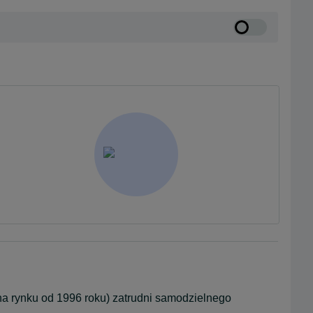
Restauracja Fala we Władysławowie (stabilna firma na rynku od 1996 roku) zatrudni samodzielnego 