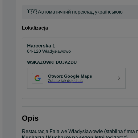
🇺🇦 Автоматичний переклад українською
Lokalizacja
Harcerska 1
84-120 Władysławowo
WSKAZÓWKI DOJAZDU
Otworz Google Maps
Zobacz jak dojechać
Opis
Kucharza / Kucharkę na sezon letni
 (od zaraz)