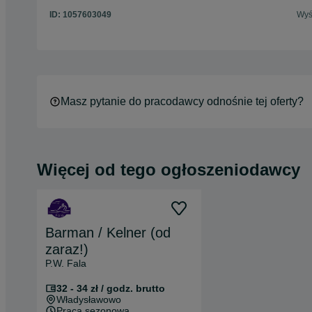
ID:
1057603049
Wyś
Masz pytanie do pracodawcy odnośnie tej oferty?
Więcej od tego ogłoszeniodawcy
Barman / Kelner (od
zaraz!)
P.W. Fala
32 - 34 zł / godz. brutto
Władysławowo
Praca sezonowa