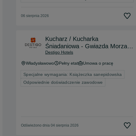
06 sierpnia 2026
Kucharz / Kucharka
Śniadaniowa - Gwiazda Morza
Destigo Hotels
4* Władysławowo Destigo Hotels
Władysławowo
Pełny etat
Umowa o pracę
Specjalne wymagania: Książeczka sanepidowska
Odpowiednie doświadczenie zawodowe
Odświeżono dnia 04 sierpnia 2026