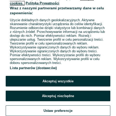
cookies,
Polityka Prywatności
Wraz z naszymi partnerami przetwarzamy dane w celu
To ogłoszenie nie jest już dostępne
zapewnienia:
Użycie dokładnych danych geolokalizacyjnych. Aktywne
skanowanie charakterystyki urządzenia do celów identyfikacji.
Rozumienie odbiorców dzięki statystyce lub kombinacji danych
Przejdź na stronę główną
z różnych źródeł. Przechowywanie informacji na urządzeniu lub
dostęp do nich. Pomiar efektywności reklam. Rozwój i
ulepszanie usług. Tworzenie profili w celu personalizacji treści.
Tworzenie profili w celu spersonalizowanych reklam.
Wykorzystywanie ograniczonych danych do wyboru reklam.
Wykorzystywanie ograniczonych danych do wyboru treści.
Pomiar efektywności treści. Wykorzystanie profili do wyboru
spersonalizowanych reklam. Wykorzystywanie profili w celu
doboru spersonalizowanych treści.
Lista partnerów (dostawców)
Akceptuj wszystkie
Akceptuj niezbędne
Ustaw preferencje