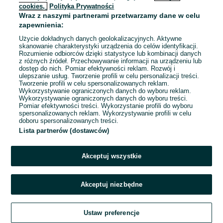
cookies,
Polityka Prywatności
Wraz z naszymi partnerami przetwarzamy dane w celu
To ogłoszenie nie jest już dostępne
zapewnienia:
Użycie dokładnych danych geolokalizacyjnych. Aktywne
skanowanie charakterystyki urządzenia do celów identyfikacji.
Rozumienie odbiorców dzięki statystyce lub kombinacji danych
Przejdź na stronę główną
z różnych źródeł. Przechowywanie informacji na urządzeniu lub
dostęp do nich. Pomiar efektywności reklam. Rozwój i
ulepszanie usług. Tworzenie profili w celu personalizacji treści.
Tworzenie profili w celu spersonalizowanych reklam.
Wykorzystywanie ograniczonych danych do wyboru reklam.
Wykorzystywanie ograniczonych danych do wyboru treści.
Pomiar efektywności treści. Wykorzystanie profili do wyboru
spersonalizowanych reklam. Wykorzystywanie profili w celu
doboru spersonalizowanych treści.
Lista partnerów (dostawców)
Akceptuj wszystkie
Akceptuj niezbędne
Ustaw preferencje