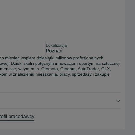
Lokalizacja
Poznań
co miesiąc wspiera dziesiątki milionów profesjonalnych 
ej. Dzięki skali i potężnym innowacjom opartym na sztucznej 
sumenckie, w tym m.in. Otomoto, Otodom, AutoTrader, OLX, 
om w znalezieniu mieszkania, pracy, sprzedaży i zakupie 
u więcej.

 Immovirtual, Autovit, OTODOM, Standvirtual, LaCentrale)

ofil pracodawcy
 życie w 2025 roku

ia.