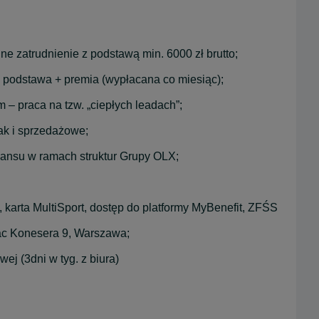
e zatrudnienie z podstawą min. 6000 zł brutto;
podstawa + premia (wypłacana co miesiąc);
– praca na tzw. „ciepłych leadach”;
k i sprzedażowe;
awansu w ramach struktur Grupy OLX;
karta MultiSport, dostęp do platformy MyBenefit, ZFŚS
ac Konesera 9, Warszawa;
j (3dni w tyg. z biura)