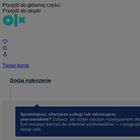
Przejdź do głównej części
Przejdź do stopki
Czat
Twoje konto
Dodaj ogłoszenie
Dla biznesu
opens in a new tab
Sprzedajesz, oferujesz usługi lub rekrutujesz
pracowników?
Zobacz, jak dzięki naszym rozwiązaniom dl
firm możesz dotrzeć do milionów użytkowników — i osiągną
swoje cele.