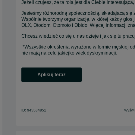
Jeżeli czujesz, że ta rola jest dla Ciebie interesująca, 
Jesteśmy różnorodną społecznością, składającą się z
Wspólnie tworzymy organizację, w której każdy głos 
OLX, Otodom, Otomoto i Obido. Więcej informacji zn
Chcesz wiedzieć co się u nas dzieje i jak się tu p
 *Wszystkie określenia wyrażone w formie męskiej od
nie mają na celu jakiejkolwiek dyskryminacji.
Aplikuj teraz
opens in a new tab
ID:
945534851
Wyświe