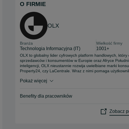
O FIRMIE
OLX
Branża
Wielkość firmy
Technologia Informacyjna (IT)
1001+
OLX to globalny lider cyfrowych platform handlowych, który 
sprzedawców i konsumentów w Europie oraz Afryce Południow
inteligencji, OLX nieustannie rozwija uwielbiane marki kon
Property24, czy LaCentrale. Wraz z nimi pomaga użytkownik
samochodu, artykułów gospodarstwa domowego i wielu, wiel
Pokaż więcej
Grupa OLX w liczbach:

- 7 rynków w Europie i Afryce Południowej

Benefity dla pracowników
- 10 marek (OLX, AutoTrader, OTOMOTO, Property24, Storia,
- 64 miliony aktywnych ogłoszeń dziennie

- 29 milionów aktywnych użytkowników aplikacji miesięcznie

Zobacz pr
- 29 milionów używanych przedmiotów, które otrzymały nowe
Twoja praca ma znaczenie – dla milionów ludzi, każdego dn