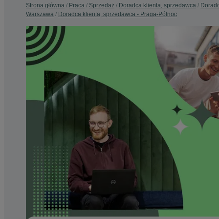
Strona główna
Praca
Sprzedaż
Doradca klienta, sprzedawca
Doradc
Warszawa
Doradca klienta, sprzedawca - Praga-Północ