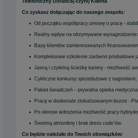
Telefoniczny Doradca(-czyni) Klienta
Co zyskasz dołączając do naszego zespołu:
Od początku współpracy umowę o pracę - stabiln
Realny wpływ na otrzymywane wynagrodzenie: 
Bazę klientów zainteresowanych finansowaniem 
Kompleksowe szkolenie zarówno produktowe ja
Jasną i czytelną ścieżkę kariery - możliwość 
Cykliczne konkursy sprzedażowe z nagrodami;
Pakiet świadczeń – prywatna opieka medyczna, 
Pracę w doskonale zlokalizowanym biurze - Pl
Po okresie wdrożenia możliwość pracy hybrydowe
Świetną atmosferę i brak dress code’ów.
Co będzie należało do Twoich obowiązków: