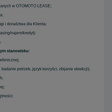
erowanych w OTOMOTO LEASE;
a;
i i doradztwa dla Klienta;
asing/najem/kredyt);
.
tym stanowisku:
efonicznej;
adanie potrzeb, język korzyści, zbijanie obiekcji);
h;
ej;
ętności;