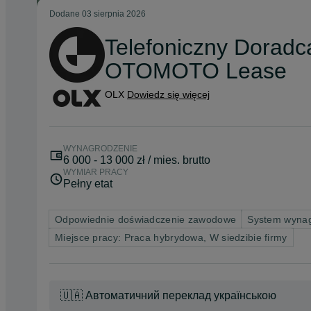
Dodane
03 sierpnia 2026
Telefoniczny Doradca
OTOMOTO Lease
OLX
Dowiedz się więcej
WYNAGRODZENIE
6 000 - 13 000 zł / mies. brutto
WYMIAR PRACY
Pełny etat
Odpowiednie doświadczenie zawodowe
System wynag
Miejsce pracy: Praca hybrydowa, W siedzibie firmy
🇺🇦 Автоматичний переклад українською