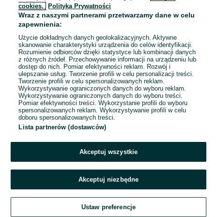
cookies,
Polityka Prywatności
Wraz z naszymi partnerami przetwarzamy dane w celu
To ogłoszenie nie jest już dostępne
zapewnienia:
Użycie dokładnych danych geolokalizacyjnych. Aktywne
skanowanie charakterystyki urządzenia do celów identyfikacji.
Rozumienie odbiorców dzięki statystyce lub kombinacji danych
Przejdź na stronę główną
z różnych źródeł. Przechowywanie informacji na urządzeniu lub
dostęp do nich. Pomiar efektywności reklam. Rozwój i
ulepszanie usług. Tworzenie profili w celu personalizacji treści.
Tworzenie profili w celu spersonalizowanych reklam.
Wykorzystywanie ograniczonych danych do wyboru reklam.
Wykorzystywanie ograniczonych danych do wyboru treści.
Pomiar efektywności treści. Wykorzystanie profili do wyboru
spersonalizowanych reklam. Wykorzystywanie profili w celu
doboru spersonalizowanych treści.
Lista partnerów (dostawców)
Akceptuj wszystkie
Akceptuj niezbędne
Ustaw preferencje