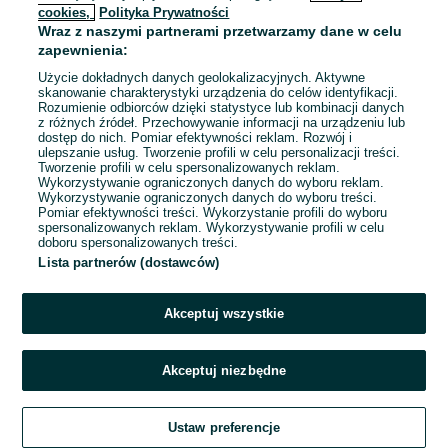
cookies,
Polityka Prywatności
Wraz z naszymi partnerami przetwarzamy dane w celu
To ogłoszenie nie jest już dostępne
zapewnienia:
Użycie dokładnych danych geolokalizacyjnych. Aktywne
skanowanie charakterystyki urządzenia do celów identyfikacji.
Rozumienie odbiorców dzięki statystyce lub kombinacji danych
Przejdź na stronę główną
z różnych źródeł. Przechowywanie informacji na urządzeniu lub
dostęp do nich. Pomiar efektywności reklam. Rozwój i
ulepszanie usług. Tworzenie profili w celu personalizacji treści.
Tworzenie profili w celu spersonalizowanych reklam.
Wykorzystywanie ograniczonych danych do wyboru reklam.
Wykorzystywanie ograniczonych danych do wyboru treści.
Pomiar efektywności treści. Wykorzystanie profili do wyboru
spersonalizowanych reklam. Wykorzystywanie profili w celu
doboru spersonalizowanych treści.
Lista partnerów (dostawców)
Akceptuj wszystkie
Akceptuj niezbędne
Ustaw preferencje