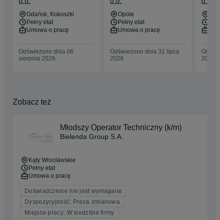
o.o.
o.o.
o.o.
Skor
Gdańsk
, Kokoszki
Opole
Skó
Pełny etat
Pełny etat
Pełn
Umowa o pracę
Umowa o pracę
Umo
Odświeżono dnia 06
Odświeżono dnia 31 lipca
Odświe
sierpnia 2026
2026
2026
Zobacz też
Młodszy Operator Techniczny (k/m)
Bielenda Group S.A.
Kąty Wrocławskie
Pełny etat
Umowa o pracę
Doświadczenie nie jest wymagane
Dyspozycyjność: Praca zmianowa
Miejsce pracy: W siedzibie firmy