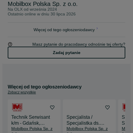
Mobilbox Polska Sp. z o.o.
Na OLX od
września 2024
Ostatnio online w dniu 30 lipca 2026
Więcej od tego ogłoszeniodawcy
Masz pytanie do pracodawcy odnośnie tej oferty?
Zadaj pytanie
Więcej od tego ogłoszeniodawcy
Zobacz wszystkie
Technik Serwisant
Specjalista /
Specj
k/m - Gdańsk,
Specjalistka ds.
Specj
Mobilbox Polska Sp. z
Mobilbox Polska Sp. z
Mobil
Kokoszki
Handlowych - Opole
tech