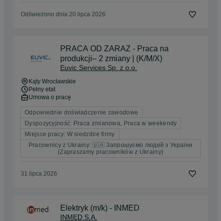
Odświeżono dnia 20 lipca 2026
PRACA OD ZARAZ - Praca na
produkcji– 2 zmiany | (K/M/X)
Euvic Services Sp. z o.o.
Kąty Wrocławskie
Pełny etat
Umowa o pracę
Odpowiednie doświadczenie zawodowe
Dyspozycyjność: Praca zmianowa, Praca w weekendy
Miejsce pracy: W siedzibie firmy
Pracownicy z Ukrainy: 🇺🇦 Запрошуємо людей з України
(Zapraszamy pracowników z Ukrainy)
31 lipca 2026
Elektryk (m/k) - INMED
INMED S.A.