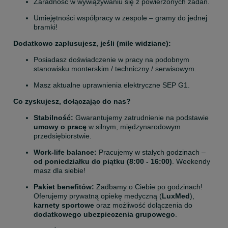
Zaradność w wywiązywaniu się z powierzonych zadań.
Umiejętności współpracy w zespole – gramy do jednej 
bramki!
Dodatkowo zaplusujesz, jeśli (mile widziane):
Posiadasz doświadczenie w pracy na podobnym 
stanowisku monterskim / techniczny / serwisowym.
Masz aktualne uprawnienia elektryczne SEP G1.
Co zyskujesz, dołączając do nas?
Stabilność:
 Gwarantujemy zatrudnienie na podstawie 
umowy o pracę
 w silnym, międzynarodowym 
przedsiębiorstwie.
Work-life balance:
 Pracujemy w stałych godzinach – 
od poniedziałku do piątku (8:00 - 16:00)
. Weekendy 
masz dla siebie!
Pakiet benefitów:
 Zadbamy o Ciebie po godzinach! 
Oferujemy prywatną opiekę medyczną (
LuxMed
), 
karnety sportowe
 oraz możliwość dołączenia do 
dodatkowego ubezpieczenia grupowego
.