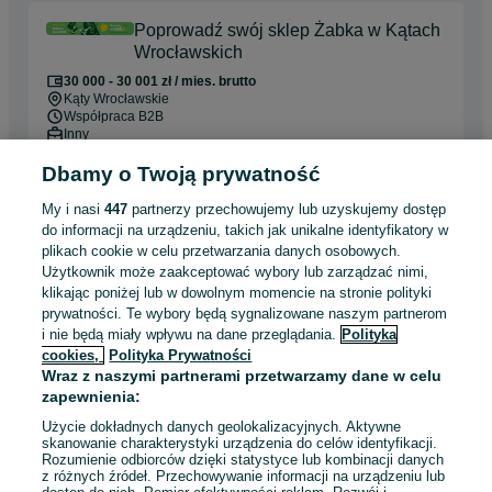
Poprowadź swój sklep Żabka w Kątach
Wrocławskich
30 000 - 30 001 zł / mies. brutto
Kąty Wrocławskie
Współpraca B2B
Inny
Doświadczenie nie jest wymagane
Dbamy o Twoją prywatność
Dyspozycyjność: Elastyczny czas pracy
My i nasi
447
partnerzy przechowujemy lub uzyskujemy dostęp
Pracownicy z Ukrainy: 🇺🇦 Запрошуємо людей з України
do informacji na urządzeniu, takich jak unikalne identyfikatory w
(Zapraszamy pracowników z Ukrainy)
plikach cookie w celu przetwarzania danych osobowych.
Użytkownik może zaakceptować wybory lub zarządzać nimi,
Odświeżono dnia 03 sierpnia 2026
klikając poniżej lub w dowolnym momencie na stronie polityki
prywatności. Te wybory będą sygnalizowane naszym partnerom
i nie będą miały wpływu na dane przeglądania.
Polityka
cookies,
Polityka Prywatności
Ślusarz na produkcji (m/k) - INMED
Wraz z naszymi partnerami przetwarzamy dane w celu
INMED S.A.
zapewnienia:
4 810 - 5 500 zł / mies. brutto
Krępice
Użycie dokładnych danych geolokalizacyjnych. Aktywne
skanowanie charakterystyki urządzenia do celów identyfikacji.
Pełny etat
Rozumienie odbiorców dzięki statystyce lub kombinacji danych
Umowa o pracę
z różnych źródeł. Przechowywanie informacji na urządzeniu lub