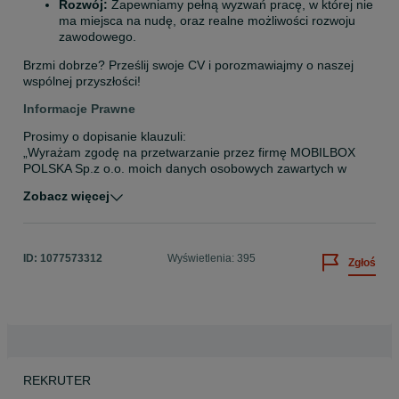
Rozwój:
 Zapewniamy pełną wyzwań pracę, w której nie 
ma miejsca na nudę, oraz realne możliwości rozwoju 
zawodowego.
Brzmi dobrze? Prześlij swoje CV i porozmawiajmy o naszej 
wspólnej przyszłości!
Informacje Prawne
Prosimy o dopisanie klauzuli:

„Wyrażam zgodę na przetwarzanie przez firmę MOBILBOX 
POLSKA Sp.z o.o. moich danych osobowych zawartych w 
mojej ofercie pracy, dla potrzeb niezbędnych do realizacji 
Zobacz więcej
procesu rekrutacji, zgodnie z ustawą z dnia 10 maja 2018 r. o 
ID:
1077573312
Wyświetlenia: 395
Zgłoś
REKRUTER