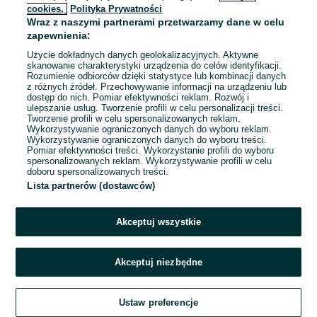
cookies,
Polityka Prywatności
Wraz z naszymi partnerami przetwarzamy dane w celu
To ogłoszenie nie jest już dostępne
zapewnienia:
Użycie dokładnych danych geolokalizacyjnych. Aktywne
skanowanie charakterystyki urządzenia do celów identyfikacji.
Rozumienie odbiorców dzięki statystyce lub kombinacji danych
Przejdź na stronę główną
z różnych źródeł. Przechowywanie informacji na urządzeniu lub
dostęp do nich. Pomiar efektywności reklam. Rozwój i
ulepszanie usług. Tworzenie profili w celu personalizacji treści.
Tworzenie profili w celu spersonalizowanych reklam.
Wykorzystywanie ograniczonych danych do wyboru reklam.
Wykorzystywanie ograniczonych danych do wyboru treści.
Pomiar efektywności treści. Wykorzystanie profili do wyboru
spersonalizowanych reklam. Wykorzystywanie profili w celu
doboru spersonalizowanych treści.
Lista partnerów (dostawców)
Akceptuj wszystkie
Akceptuj niezbędne
Ustaw preferencje