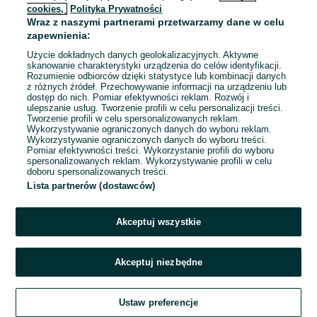
cookies,
Polityka Prywatności
Wraz z naszymi partnerami przetwarzamy dane w celu
To ogłoszenie nie jest już dostępne
zapewnienia:
Użycie dokładnych danych geolokalizacyjnych. Aktywne
skanowanie charakterystyki urządzenia do celów identyfikacji.
Rozumienie odbiorców dzięki statystyce lub kombinacji danych
Przejdź na stronę główną
z różnych źródeł. Przechowywanie informacji na urządzeniu lub
dostęp do nich. Pomiar efektywności reklam. Rozwój i
ulepszanie usług. Tworzenie profili w celu personalizacji treści.
Tworzenie profili w celu spersonalizowanych reklam.
Wykorzystywanie ograniczonych danych do wyboru reklam.
Wykorzystywanie ograniczonych danych do wyboru treści.
Pomiar efektywności treści. Wykorzystanie profili do wyboru
spersonalizowanych reklam. Wykorzystywanie profili w celu
doboru spersonalizowanych treści.
Lista partnerów (dostawców)
Akceptuj wszystkie
Akceptuj niezbędne
Ustaw preferencje