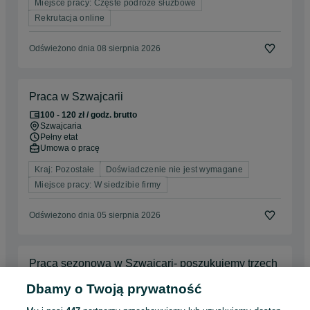
Miejsce pracy: Częste podróże służbowe
Rekrutacja online
Odświeżono dnia 08 sierpnia 2026
Praca w Szwajcarii
100 - 120 zł / godz. brutto
Szwajcaria
Pełny etat
Umowa o pracę
Kraj: Pozostałe
Doświadczenie nie jest wymagane
Miejsce pracy: W siedzibie firmy
Odświeżono dnia 05 sierpnia 2026
Praca sezonowa w Szwajcari- poszukujemy trzech
osób
Dbamy o Twoją prywatność
15 500 - 15 600 zł / mies. brutto
Rzeszów