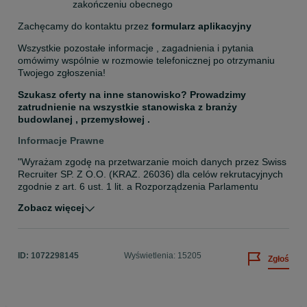
zakończeniu obecnego
Zachęcamy do kontaktu przez 
formularz aplikacyjny
Wszystkie pozostałe informacje , zagadnienia i pytania 
omówimy wspólnie w rozmowie telefonicznej po otrzymaniu 
Twojego zgłoszenia!
Szukasz oferty na inne stanowisko? Prowadzimy 
zatrudnienie na wszystkie stanowiska z branży 
budowlanej , przemysłowej .
Informacje Prawne
"Wyrażam zgodę na przetwarzanie moich danych przez Swiss 
Recruiter SP. Z O.O. (KRAZ. 26036) dla celów rekrutacyjnych 
zgodnie z art. 6 ust. 1 lit. a Rozporządzenia Parlamentu 
Europejskiego i Rady (UE) 2016/679 z dnia 27 kwietnia 2016 r. 
Zobacz więcej
w sprawie ochrony osób fizycznych w związku z 
przetwarzaniem danych osobowych i w sprawie swobodnego 
przepływu takich danych oraz uchylenia dyrektywy 95/46/WE 
(Dz. U. UE. L. z 2016 r. Nr 119), zwanego RODO, a także 
ID:
1072298145
Wyświetlenia: 15205
Zgłoś
wyrażam zgodę na udostępnianie moich danych 
kontrahentom w celu znalezienia właściwej oferty pracy dla 
mnie. Wyrażam zgodę na przetwarzanie danych dot. 
wizerunku i udostępnianie ich kontrahentom na potrzeby 