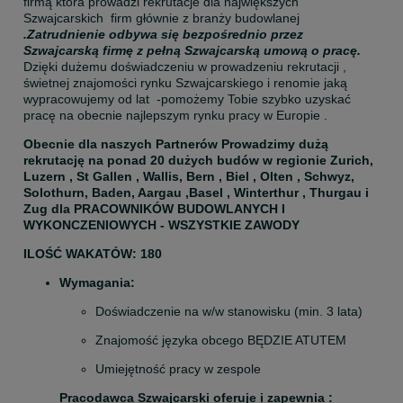
firmą która prowadzi rekrutacje dla największych 
Szwajcarskich  firm głównie z branży budowlanej 
.Zatrudnienie odbywa się bezpośrednio przez 
Szwajcarską firmę z pełną Szwajcarską umową o pracę.
Dzięki dużemu doświadczeniu w prowadzeniu rekrutacji , 
świetnej znajomości rynku Szwajcarskiego i renomie jaką 
wypracowujemy od lat  -pomożemy Tobie szybko uzyskać 
pracę na obecnie najlepszym rynku pracy w Europie .
Obecnie dla naszych Partnerów Prowadzimy dużą 
rekrutację na ponad 20 dużych budów w regionie Zurich, 
Luzern , St Gallen , Wallis, Bern , Biel , Olten , Schwyz, 
Solothurn, Baden, Aargau ,Basel , Winterthur , Thurgau i 
Zug dla PRACOWNIKÓW BUDOWLANYCH I 
WYKONCZENIOWYCH - WSZYSTKIE ZAWODY
ILOŚĆ WAKATÓW: 180
Wymagania:
Doświadczenie na w/w stanowisku (min. 3 lata)
Znajomość języka obcego BĘDZIE ATUTEM
Umiejętność pracy w zespole
Pracodawca Szwajcarski oferuje i zapewnia :