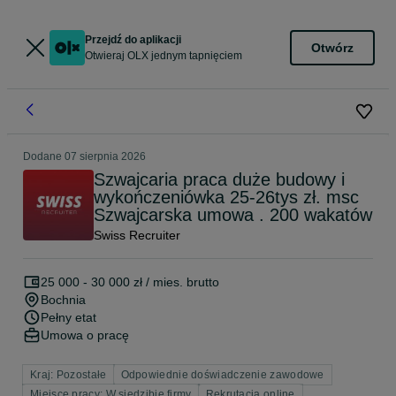
Przejdź do aplikacji
Otwórz
Otwieraj OLX jednym tapnięciem
Dodane
07 sierpnia 2026
Szwajcaria praca duże budowy i
wykończeniówka 25-26tys zł. msc
Szwajcarska umowa . 200 wakatów
Swiss Recruiter
25 000 - 30 000 zł / mies. brutto
Bochnia
Pełny etat
Umowa o pracę
Kraj: Pozostałe
Odpowiednie doświadczenie zawodowe
Miejsce pracy: W siedzibie firmy
Rekrutacja online