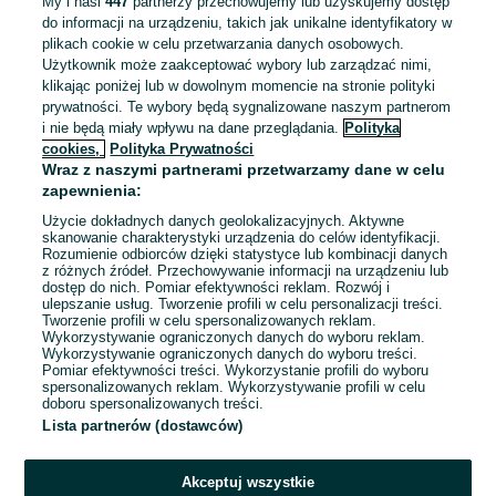
My i nasi
447
partnerzy przechowujemy lub uzyskujemy dostęp
Pełny etat
do informacji na urządzeniu, takich jak unikalne identyfikatory w
Umowa o pracę
plikach cookie w celu przetwarzania danych osobowych.
Użytkownik może zaakceptować wybory lub zarządzać nimi,
Doświadczenie nie jest wymagane
klikając poniżej lub w dowolnym momencie na stronie polityki
prywatności. Te wybory będą sygnalizowane naszym partnerom
28 lipca 2026
i nie będą miały wpływu na dane przeglądania.
Polityka
cookies,
Polityka Prywatności
Wraz z naszymi partnerami przetwarzamy dane w celu
Praca ogólnobudowlana Niemcy/Austria
zapewnienia:
Nowy Targ
Użycie dokładnych danych geolokalizacyjnych. Aktywne
skanowanie charakterystyki urządzenia do celów identyfikacji.
Pełny etat
Rozumienie odbiorców dzięki statystyce lub kombinacji danych
Umowa o pracę, Samozatrudnienie
z różnych źródeł. Przechowywanie informacji na urządzeniu lub
dostęp do nich. Pomiar efektywności reklam. Rozwój i
Odpowiednie doświadczenie zawodowe
ulepszanie usług. Tworzenie profili w celu personalizacji treści.
Tworzenie profili w celu spersonalizowanych reklam.
Wykorzystywanie ograniczonych danych do wyboru reklam.
Odświeżono dnia 08 sierpnia 2026
Wykorzystywanie ograniczonych danych do wyboru treści.
Pomiar efektywności treści. Wykorzystanie profili do wyboru
spersonalizowanych reklam. Wykorzystywanie profili w celu
doboru spersonalizowanych treści.
Lista partnerów (dostawców)
Strona główna
Praca
Praca za granicą
Praca za granicą -
Małopolskie
Praca za granicą - Bochnia
Akceptuj wszystkie