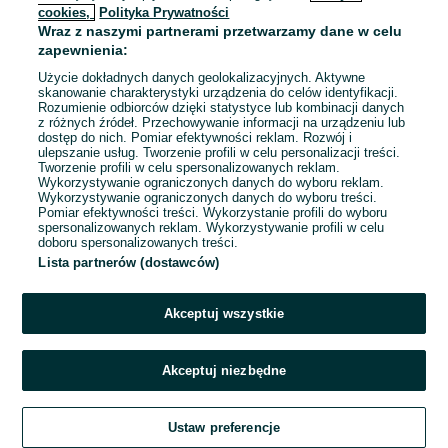
cookies,
Polityka Prywatności
Wraz z naszymi partnerami przetwarzamy dane w celu
To ogłoszenie nie jest już dostępne
zapewnienia:
Użycie dokładnych danych geolokalizacyjnych. Aktywne
skanowanie charakterystyki urządzenia do celów identyfikacji.
Rozumienie odbiorców dzięki statystyce lub kombinacji danych
Przejdź na stronę główną
z różnych źródeł. Przechowywanie informacji na urządzeniu lub
dostęp do nich. Pomiar efektywności reklam. Rozwój i
ulepszanie usług. Tworzenie profili w celu personalizacji treści.
Tworzenie profili w celu spersonalizowanych reklam.
Wykorzystywanie ograniczonych danych do wyboru reklam.
Wykorzystywanie ograniczonych danych do wyboru treści.
Pomiar efektywności treści. Wykorzystanie profili do wyboru
spersonalizowanych reklam. Wykorzystywanie profili w celu
doboru spersonalizowanych treści.
Lista partnerów (dostawców)
Akceptuj wszystkie
Akceptuj niezbędne
Ustaw preferencje