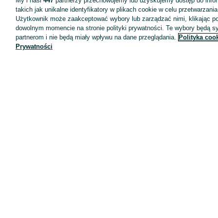
My i nasi
447
partnerzy przechowujemy lub uzyskujemy dostęp do infor
takich jak unikalne identyfikatory w plikach cookie w celu przetwarzan
Użytkownik może zaakceptować wybory lub zarządzać nimi, klikając po
dowolnym momencie na stronie polityki prywatności. Te wybory będą 
partnerom i nie będą miały wpływu na dane przeglądania.
Polityka coo
Prywatności
Aplikacje mobilne OLX.pl
Pomoc
Wyróżnione ogłoszenia
Oferta dla firm
Blog
Regulamin
Polityka prywatności
Reklama
Informacja o realizowanej strategii podatkowej