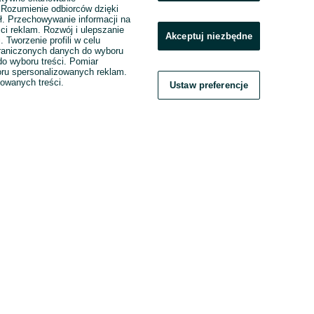
. Rozumienie odbiorców dzięki
ł. Przechowywanie informacji na
ci reklam. Rozwój i ulepszanie
Akceptuj niezbędne
. Tworzenie profili w celu
raniczonych danych do wyboru
o wyboru treści. Pomiar
boru spersonalizowanych reklam.
zowanych treści.
Ustaw preferencje