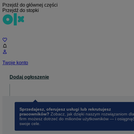
Przejdź do głównej części
Przejdź do stopki
Czat
Twoje konto
Dodaj ogłoszenie
Dla biznesu
opens in a new tab
Sprzedajesz, oferujesz usługi lub rekrutujesz
pracowników?
Zobacz, jak dzięki naszym rozwiązaniom dl
firm możesz dotrzeć do milionów użytkowników — i osiągną
swoje cele.