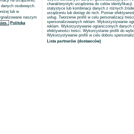
macji na urządzeniu,
charakterystyki urządzenia do celów identyfikacji
ia danych osobowych.
statystyce lub kombinacji danych z różnych źróde
niżej lub w
urządzeniu lub dostęp do nich. Pomiar efektywnoś
sygnalizowane naszym
usług. Tworzenie profili w celu personalizacji treści
spersonalizowanych reklam. Wykorzystywanie og
kies,
Polityka
reklam. Wykorzystywanie ograniczonych danych d
efektywności treści. Wykorzystanie profili do wy
Wykorzystywanie profili w celu doboru spersonali
Lista partnerów (dostawców)