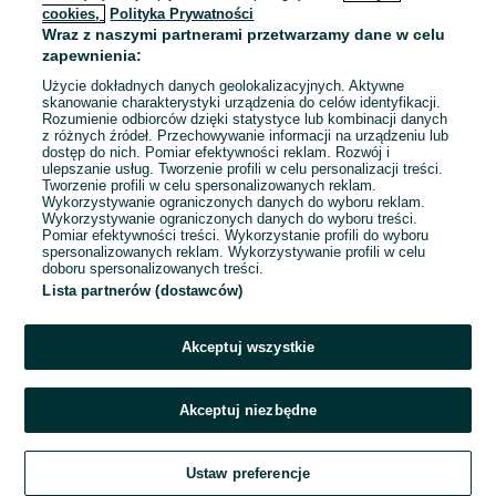
cookies,
Polityka Prywatności
Wraz z naszymi partnerami przetwarzamy dane w celu
To ogłoszenie nie jest już dostępne
zapewnienia:
Użycie dokładnych danych geolokalizacyjnych. Aktywne
skanowanie charakterystyki urządzenia do celów identyfikacji.
Rozumienie odbiorców dzięki statystyce lub kombinacji danych
Przejdź na stronę główną
z różnych źródeł. Przechowywanie informacji na urządzeniu lub
dostęp do nich. Pomiar efektywności reklam. Rozwój i
ulepszanie usług. Tworzenie profili w celu personalizacji treści.
Tworzenie profili w celu spersonalizowanych reklam.
Wykorzystywanie ograniczonych danych do wyboru reklam.
Wykorzystywanie ograniczonych danych do wyboru treści.
Pomiar efektywności treści. Wykorzystanie profili do wyboru
spersonalizowanych reklam. Wykorzystywanie profili w celu
doboru spersonalizowanych treści.
Lista partnerów (dostawców)
Akceptuj wszystkie
Akceptuj niezbędne
Ustaw preferencje