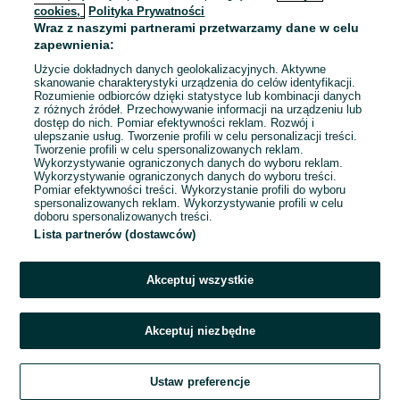
cookies,
Polityka Prywatności
Wraz z naszymi partnerami przetwarzamy dane w celu
To ogłoszenie nie jest już dostępne
zapewnienia:
Użycie dokładnych danych geolokalizacyjnych. Aktywne
skanowanie charakterystyki urządzenia do celów identyfikacji.
Rozumienie odbiorców dzięki statystyce lub kombinacji danych
Przejdź na stronę główną
z różnych źródeł. Przechowywanie informacji na urządzeniu lub
dostęp do nich. Pomiar efektywności reklam. Rozwój i
ulepszanie usług. Tworzenie profili w celu personalizacji treści.
Tworzenie profili w celu spersonalizowanych reklam.
Wykorzystywanie ograniczonych danych do wyboru reklam.
Wykorzystywanie ograniczonych danych do wyboru treści.
Pomiar efektywności treści. Wykorzystanie profili do wyboru
spersonalizowanych reklam. Wykorzystywanie profili w celu
doboru spersonalizowanych treści.
Lista partnerów (dostawców)
Akceptuj wszystkie
Akceptuj niezbędne
Ustaw preferencje