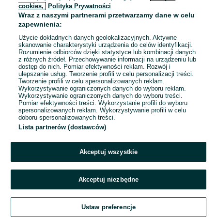
cookies,
Polityka Prywatności
Wraz z naszymi partnerami przetwarzamy dane w celu
To ogłoszenie nie jest już dostępne
zapewnienia:
Użycie dokładnych danych geolokalizacyjnych. Aktywne
skanowanie charakterystyki urządzenia do celów identyfikacji.
Rozumienie odbiorców dzięki statystyce lub kombinacji danych
Przejdź na stronę główną
z różnych źródeł. Przechowywanie informacji na urządzeniu lub
dostęp do nich. Pomiar efektywności reklam. Rozwój i
ulepszanie usług. Tworzenie profili w celu personalizacji treści.
Tworzenie profili w celu spersonalizowanych reklam.
Wykorzystywanie ograniczonych danych do wyboru reklam.
Wykorzystywanie ograniczonych danych do wyboru treści.
Pomiar efektywności treści. Wykorzystanie profili do wyboru
spersonalizowanych reklam. Wykorzystywanie profili w celu
doboru spersonalizowanych treści.
Lista partnerów (dostawców)
Akceptuj wszystkie
Akceptuj niezbędne
Ustaw preferencje