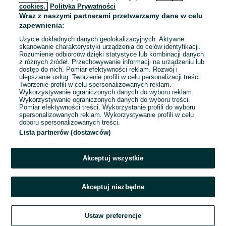
cookies,
Polityka Prywatności
Wraz z naszymi partnerami przetwarzamy dane w celu
To ogłoszenie nie jest już dostępne
zapewnienia:
Użycie dokładnych danych geolokalizacyjnych. Aktywne
skanowanie charakterystyki urządzenia do celów identyfikacji.
Rozumienie odbiorców dzięki statystyce lub kombinacji danych
Przejdź na stronę główną
z różnych źródeł. Przechowywanie informacji na urządzeniu lub
dostęp do nich. Pomiar efektywności reklam. Rozwój i
ulepszanie usług. Tworzenie profili w celu personalizacji treści.
Tworzenie profili w celu spersonalizowanych reklam.
Wykorzystywanie ograniczonych danych do wyboru reklam.
Wykorzystywanie ograniczonych danych do wyboru treści.
Pomiar efektywności treści. Wykorzystanie profili do wyboru
spersonalizowanych reklam. Wykorzystywanie profili w celu
doboru spersonalizowanych treści.
Lista partnerów (dostawców)
Akceptuj wszystkie
Akceptuj niezbędne
Ustaw preferencje