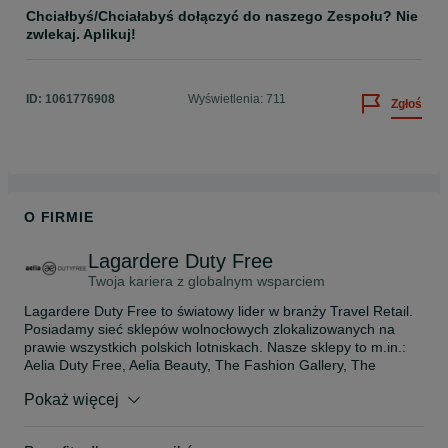
Chciałbyś/Chciałabyś dołączyć do naszego Zespołu? Nie 
zwlekaj. Aplikuj!
ID:
1061776908
Wyświetlenia: 711
Zgłoś
O FIRMIE
Lagardere Duty Free
Twoja kariera z globalnym wsparciem
Lagardere Duty Free to światowy lider w branży Travel Retail. 
Posiadamy sieć sklepów wolnocłowych zlokalizowanych na 
prawie wszystkich polskich lotniskach. Nasze sklepy to m.in.: 
Aelia Duty Free, Aelia Beauty, The Fashion Gallery, The 
Fashion Place Accessories. Oferujemy ekskluzywne produkty 
Pokaż więcej
topowych marek i wysoki standard obsługi klienta.

Chcesz pracować w międzynarodowym środowisku?
