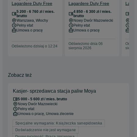
pracowniczki mają możliwość awansu na starszego 
Lagardere Duty Free
Lagardere Duty Free
Lagar
Duty Free | Lotnisko
towaru | Lotnisko
sklep
specjalistę/starszą specjalistkę, zastępcę/zastępczynię 
Warszawa
Modlin | praca stała:
| Lot
5 200 - 6 760 zł / mies.
4 850 - 6 300 zł / mies.
4 85
kierownika/kierowniczki lub kierownika/kierowniczkę. 
cały etat UOP
| Tyl
brutto
brutto
bru
Dodatkowo każdy pracownik i pracowniczka mają możliwość 
Warszawa
, Włochy
Nowy Dwór Mazowiecki
Gda
etat
wzięcia udziału w wewnętrznej rekrutacji do centrali firmy.

Pełny etat
Pełny etat
Pełn
Umowa o pracę
Umowa o pracę
Umo
Praca z nami to wspaniała przygoda, która pozwala na 
realizację zainteresowań w obszarze beauty i fashion. 

Odświeżono dnia 06
Odświe
Odświeżono dzisiaj o 12:24
sierpnia 2026
sierpn
Dołącz do naszego zespołu i przekonaj się, że warto zostać 
jego częścią.
Zobacz też
Kasjer- sprzedawca stacja paliw Moya
5 000 - 5 600 zł / mies. brutto
Nowy Dwór Mazowiecki
Pełny etat
Umowa o pracę, Umowa zlecenie
Specjalne wymagania: Książeczka sanepidowska
Doświadczenie nie jest wymagane
Dyspozycyjność: Praca zmianowa