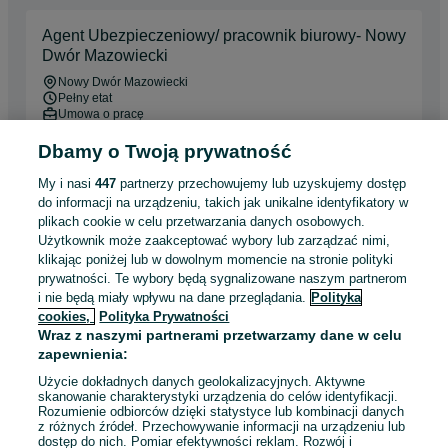
Agent Ubezpieczeniowy/ pracownik biurowy- Nowy
Dwór Mazowiecki
Nowy Dwór Mazowiecki
Pełny etat
Umowa o pracę
Doświadczenie nie jest wymagane
Dbamy o Twoją prywatność
Miejsce pracy: W siedzibie firmy
My i nasi
447
partnerzy przechowujemy lub uzyskujemy dostęp
do informacji na urządzeniu, takich jak unikalne identyfikatory w
Odświeżono dnia 08 sierpnia 2026
plikach cookie w celu przetwarzania danych osobowych.
Użytkownik może zaakceptować wybory lub zarządzać nimi,
klikając poniżej lub w dowolnym momencie na stronie polityki
prywatności. Te wybory będą sygnalizowane naszym partnerom
Operator/ka produkcji
i nie będą miały wpływu na dane przeglądania.
Polityka
cookies,
Polityka Prywatności
Winnica
Pełny etat
Wraz z naszymi partnerami przetwarzamy dane w celu
Umowa o pracę
zapewnienia:
Specjalne wymagania: Książeczka sanepidowska
Użycie dokładnych danych geolokalizacyjnych. Aktywne
skanowanie charakterystyki urządzenia do celów identyfikacji.
Doświadczenie nie jest wymagane
Rozumienie odbiorców dzięki statystyce lub kombinacji danych
Dyspozycyjność: Praca zmianowa, Praca w weekendy
z różnych źródeł. Przechowywanie informacji na urządzeniu lub
dostęp do nich. Pomiar efektywności reklam. Rozwój i