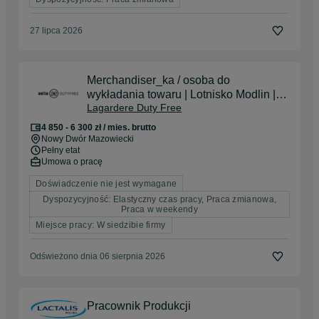
27 lipca 2026
Merchandiser_ka / osoba do
wykładania towaru | Lotnisko Modlin |
Lagardere Duty Free
praca stała: cały etat UOP
4 850 - 6 300 zł / mies. brutto
Nowy Dwór Mazowiecki
Pełny etat
Umowa o pracę
Doświadczenie nie jest wymagane
Dyspozycyjność: Elastyczny czas pracy, Praca zmianowa,
Praca w weekendy
Miejsce pracy: W siedzibie firmy
Odświeżono dnia 06 sierpnia 2026
Pracownik Produkcji