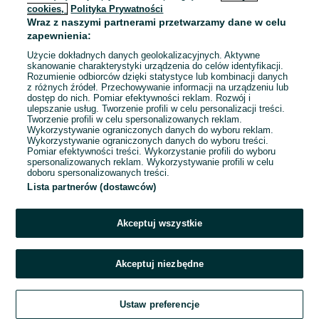
cookies,
Polityka Prywatności
Wraz z naszymi partnerami przetwarzamy dane w celu
To ogłoszenie nie jest już dostępne
zapewnienia:
Użycie dokładnych danych geolokalizacyjnych. Aktywne
skanowanie charakterystyki urządzenia do celów identyfikacji.
Rozumienie odbiorców dzięki statystyce lub kombinacji danych
Przejdź na stronę główną
z różnych źródeł. Przechowywanie informacji na urządzeniu lub
dostęp do nich. Pomiar efektywności reklam. Rozwój i
ulepszanie usług. Tworzenie profili w celu personalizacji treści.
Tworzenie profili w celu spersonalizowanych reklam.
Wykorzystywanie ograniczonych danych do wyboru reklam.
Wykorzystywanie ograniczonych danych do wyboru treści.
Pomiar efektywności treści. Wykorzystanie profili do wyboru
spersonalizowanych reklam. Wykorzystywanie profili w celu
doboru spersonalizowanych treści.
Lista partnerów (dostawców)
Akceptuj wszystkie
Akceptuj niezbędne
Ustaw preferencje