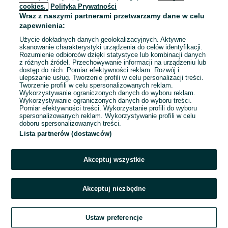
cookies,
Polityka Prywatności
Wraz z naszymi partnerami przetwarzamy dane w celu
To ogłoszenie nie jest już dostępne
zapewnienia:
Użycie dokładnych danych geolokalizacyjnych. Aktywne
skanowanie charakterystyki urządzenia do celów identyfikacji.
Rozumienie odbiorców dzięki statystyce lub kombinacji danych
Przejdź na stronę główną
z różnych źródeł. Przechowywanie informacji na urządzeniu lub
dostęp do nich. Pomiar efektywności reklam. Rozwój i
ulepszanie usług. Tworzenie profili w celu personalizacji treści.
Tworzenie profili w celu spersonalizowanych reklam.
Wykorzystywanie ograniczonych danych do wyboru reklam.
Wykorzystywanie ograniczonych danych do wyboru treści.
Pomiar efektywności treści. Wykorzystanie profili do wyboru
spersonalizowanych reklam. Wykorzystywanie profili w celu
doboru spersonalizowanych treści.
Lista partnerów (dostawców)
Akceptuj wszystkie
Akceptuj niezbędne
Ustaw preferencje