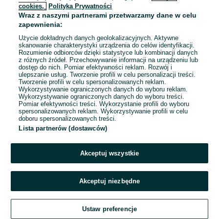
cookies,
Polityka Prywatności
Wraz z naszymi partnerami przetwarzamy dane w celu
To ogłoszenie nie jest już dostępne
zapewnienia:
Użycie dokładnych danych geolokalizacyjnych. Aktywne
skanowanie charakterystyki urządzenia do celów identyfikacji.
Rozumienie odbiorców dzięki statystyce lub kombinacji danych
Przejdź na stronę główną
z różnych źródeł. Przechowywanie informacji na urządzeniu lub
dostęp do nich. Pomiar efektywności reklam. Rozwój i
ulepszanie usług. Tworzenie profili w celu personalizacji treści.
Tworzenie profili w celu spersonalizowanych reklam.
Wykorzystywanie ograniczonych danych do wyboru reklam.
Wykorzystywanie ograniczonych danych do wyboru treści.
Pomiar efektywności treści. Wykorzystanie profili do wyboru
spersonalizowanych reklam. Wykorzystywanie profili w celu
doboru spersonalizowanych treści.
Lista partnerów (dostawców)
Akceptuj wszystkie
Akceptuj niezbędne
Ustaw preferencje