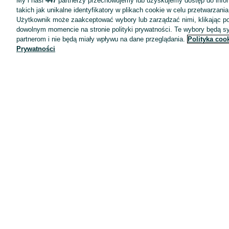
My i nasi
447
partnerzy przechowujemy lub uzyskujemy dostęp do infor
takich jak unikalne identyfikatory w plikach cookie w celu przetwarzan
Użytkownik może zaakceptować wybory lub zarządzać nimi, klikając po
dowolnym momencie na stronie polityki prywatności. Te wybory będą 
partnerom i nie będą miały wpływu na dane przeglądania.
Polityka coo
Prywatności
Aplikacje mobilne OLX.pl
Pomoc
Wyróżnione ogłoszenia
Oferta dla firm
Blog
Regulamin
Polityka prywatności
Reklama
Informacja o realizowanej strategii podatkowej