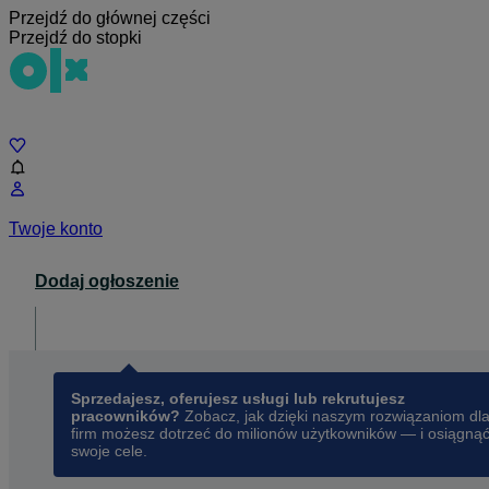
Przejdź do głównej części
Przejdź do stopki
Czat
Twoje konto
Dodaj ogłoszenie
Dla biznesu
opens in a new tab
Sprzedajesz, oferujesz usługi lub rekrutujesz
pracowników?
Zobacz, jak dzięki naszym rozwiązaniom dl
firm możesz dotrzeć do milionów użytkowników — i osiągną
swoje cele.