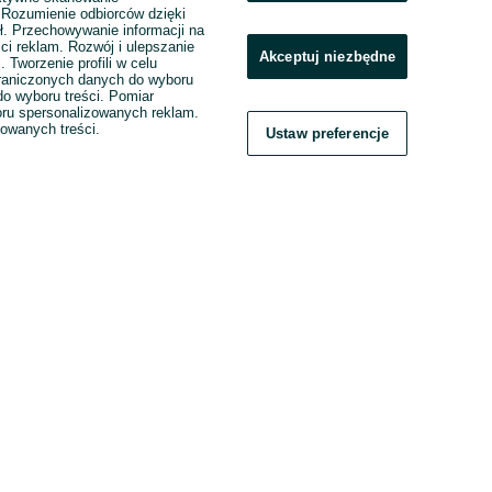
. Rozumienie odbiorców dzięki
ł. Przechowywanie informacji na
ci reklam. Rozwój i ulepszanie
Akceptuj niezbędne
. Tworzenie profili w celu
raniczonych danych do wyboru
o wyboru treści. Pomiar
boru spersonalizowanych reklam.
zowanych treści.
Ustaw preferencje