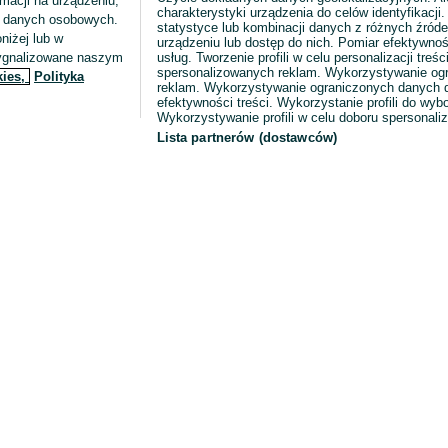
macji na urządzeniu,
charakterystyki urządzenia do celów identyfikacji
ia danych osobowych.
statystyce lub kombinacji danych z różnych źróde
niżej lub w
urządzeniu lub dostęp do nich. Pomiar efektywnoś
sygnalizowane naszym
usług. Tworzenie profili w celu personalizacji treści
spersonalizowanych reklam. Wykorzystywanie og
kies,
Polityka
reklam. Wykorzystywanie ograniczonych danych d
efektywności treści. Wykorzystanie profili do wy
Wykorzystywanie profili w celu doboru spersonali
Lista partnerów (dostawców)