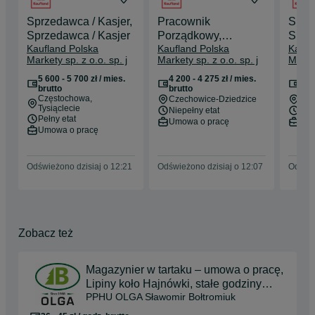
wykładanie towaru oraz jego odpowiednia ekspozycja, a także 
Sprzedawca / Kasjer,
Pracownik
Sprze
dbanie o uprzejmą, staranną i sprawną obsługę klienta.

Sprzedawca / Kasjer
Porządkowy,
Sprz
Praca w Departamencie Logistyki 

Kaufland Polska
Kaufland Polska
Kaufl
Pracowniczka
Kasje
Markety sp. z o.o. sp. j
Markety sp. z o.o. sp. j
Market
Porządkowa (3/4
Jak się u nas pracuje?

etatu)
5 600 - 5 700 zł / mies.
4 200 - 4 275 zł / mies.
4 20
Praca w Centrum Dystrybucyjnym wymaga sumienności, 
brutto
brutto
bru
dynamiczności i energii. Dzięki zaangażowaniu naszych 
Częstochowa
,
Czechowice-Dziedzice
Cze
Tysiąclecie
pracowników w planowanie, realizowanie i kontrolowanie 
Niepełny etat
Nie
Pełny etat
Umowa o pracę
Umo
zamówień wszystkie markety wyposażone są w najwyższej 
Umowa o pracę
jakości produkty.

Dzień w firmie

Odświeżono dzisiaj o 12:21
Odświeżono dzisiaj o 12:07
Odświe
W ramach przyjęcia i magazynowania towaru oraz kompletacji 
pracownicy codziennie dokonują szczegółowej kontroli ilości i 
jakości dostarczonego towaru. Po zakończeniu weryfikacji 
sporządzają protokoły, w których dokumentują ewentualne 
Zobacz też
niedobory, nadwyżki ilościowe oraz braki jakościowe i wady 
towarów.
Magazynier w tartaku – umowa o pracę,
Lipiny koło Hajnówki, stałe godziny
PPHU OLGA Sławomir Bołtromiuk
6:00–14:00,