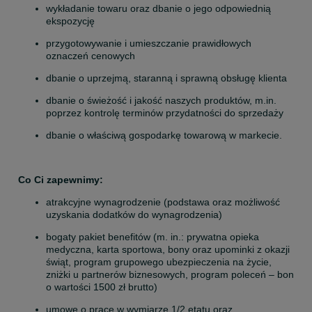
wykładanie towaru oraz dbanie o jego odpowiednią 
ekspozycję
przygotowywanie i umieszczanie prawidłowych 
oznaczeń cenowych
dbanie o uprzejmą, staranną i sprawną obsługę klienta
dbanie o świeżość i jakość naszych produktów, m.in. 
poprzez kontrolę terminów przydatności do sprzedaży
dbanie o właściwą gospodarkę towarową w markecie.
Co Ci zapewnimy:
atrakcyjne wynagrodzenie (podstawa oraz możliwość 
uzyskania dodatków do wynagrodzenia)
bogaty pakiet benefitów (m. in.: prywatna opieka 
medyczna, karta sportowa, bony oraz upominki z okazji 
świąt, program grupowego ubezpieczenia na życie, 
zniżki u partnerów biznesowych, program poleceń – bon 
o wartości 1500 zł brutto)
umowę o pracę w wymiarze 1/2 etatu oraz 