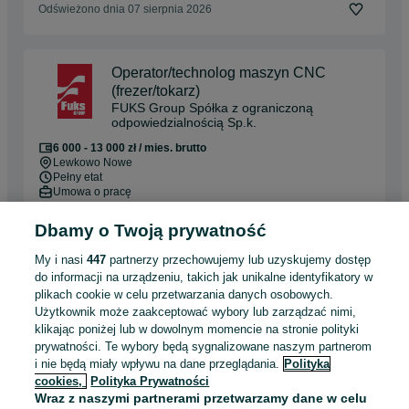
Odświeżono dnia 07 sierpnia 2026
Operator/technolog maszyn CNC
(frezer/tokarz)
FUKS Group Spółka z ograniczoną
odpowiedzialnością Sp.k.
6 000 - 13 000 zł / mies. brutto
Lewkowo Nowe
Pełny etat
Umowa o pracę
Doświadczenie nie jest wymagane
Dbamy o Twoją prywatność
Dyspozycyjność: Praca zmianowa
My i nasi
447
partnerzy przechowujemy lub uzyskujemy dostęp
Miejsce pracy: W siedzibie firmy
do informacji na urządzeniu, takich jak unikalne identyfikatory w
plikach cookie w celu przetwarzania danych osobowych.
Odświeżono dnia 31 lipca 2026
Użytkownik może zaakceptować wybory lub zarządzać nimi,
klikając poniżej lub w dowolnym momencie na stronie polityki
prywatności. Te wybory będą sygnalizowane naszym partnerom
Zakład drzewny zatrudni osoby na produkcję.
i nie będą miały wpływu na dane przeglądania.
Polityka
cookies,
Polityka Prywatności
5 500 - 6 600 zł / mies. brutto
Wraz z naszymi partnerami przetwarzamy dane w celu
Hajnówka