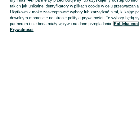
My i nasi
447
partnerzy przechowujemy lub uzyskujemy dostęp do infor
takich jak unikalne identyfikatory w plikach cookie w celu przetwarzan
Użytkownik może zaakceptować wybory lub zarządzać nimi, klikając po
dowolnym momencie na stronie polityki prywatności. Te wybory będą 
partnerom i nie będą miały wpływu na dane przeglądania.
Polityka coo
Prywatności
Aplikacje mobilne OLX.pl
Pomoc
Wyróżnione ogłoszenia
Oferta dla firm
Blog
Regulamin
Polityka prywatności
Reklama
Informacja o realizowanej strategii podatkowej