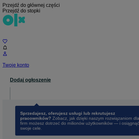
Przejdź do głównej części
Przejdź do stopki
Czat
Twoje konto
Dodaj ogłoszenie
Dla biznesu
opens in a new tab
Sprzedajesz, oferujesz usługi lub rekrutujesz
pracowników?
Zobacz, jak dzięki naszym rozwiązaniom dl
firm możesz dotrzeć do milionów użytkowników — i osiągną
swoje cele.