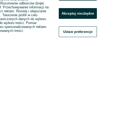
. Rozumienie odbiorców dzięki
ł. Przechowywanie informacji na
ci reklam. Rozwój i ulepszanie
Akceptuj niezbędne
. Tworzenie profili w celu
raniczonych danych do wyboru
o wyboru treści. Pomiar
boru spersonalizowanych reklam.
zowanych treści.
Ustaw preferencje