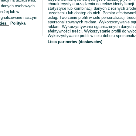
macji na urządzeniu,
charakterystyki urządzenia do celów identyfikacji
ia danych osobowych.
statystyce lub kombinacji danych z różnych źróde
niżej lub w
urządzeniu lub dostęp do nich. Pomiar efektywnoś
sygnalizowane naszym
usług. Tworzenie profili w celu personalizacji treści
spersonalizowanych reklam. Wykorzystywanie og
kies,
Polityka
reklam. Wykorzystywanie ograniczonych danych d
efektywności treści. Wykorzystanie profili do wy
Wykorzystywanie profili w celu doboru spersonali
Lista partnerów (dostawców)