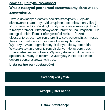
cookies,
Polityka Prywatności
Wraz z naszymi partnerami przetwarzamy dane w celu
To ogłoszenie nie jest już dostępne
zapewnienia:
Użycie dokładnych danych geolokalizacyjnych. Aktywne
skanowanie charakterystyki urządzenia do celów identyfikacji.
Rozumienie odbiorców dzięki statystyce lub kombinacji danych
Przejdź na stronę główną
z różnych źródeł. Przechowywanie informacji na urządzeniu lub
dostęp do nich. Pomiar efektywności reklam. Rozwój i
ulepszanie usług. Tworzenie profili w celu personalizacji treści.
Tworzenie profili w celu spersonalizowanych reklam.
Wykorzystywanie ograniczonych danych do wyboru reklam.
Wykorzystywanie ograniczonych danych do wyboru treści.
Pomiar efektywności treści. Wykorzystanie profili do wyboru
spersonalizowanych reklam. Wykorzystywanie profili w celu
doboru spersonalizowanych treści.
Lista partnerów (dostawców)
Akceptuj wszystkie
Akceptuj niezbędne
Ustaw preferencje