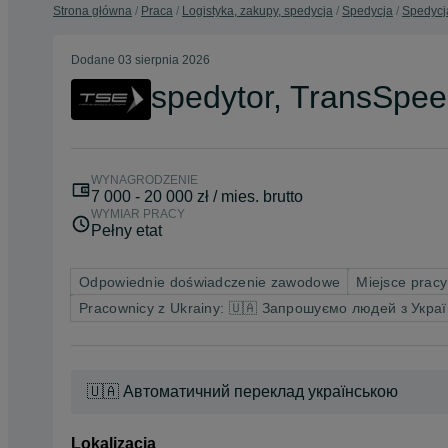
Strona główna
Praca
Logistyka, zakupy, spedycja
Spedycja
Spedycj
Dodane
03 sierpnia 2026
spedytor, TransSpe
WYNAGRODZENIE
7 000 - 20 000 zł / mies. brutto
WYMIAR PRACY
Pełny etat
Odpowiednie doświadczenie zawodowe
Miejsce pracy
Pracownicy z Ukrainy: 🇺🇦 Запрошуємо людей з Укра
🇺🇦 Автоматичний переклад українською
Lokalizacja