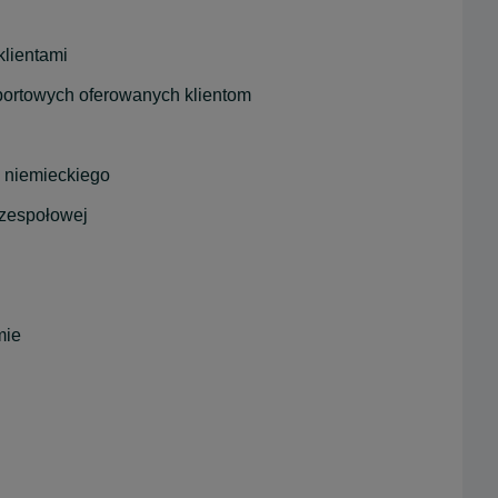
klientami
sportowych oferowanych klientom
b niemieckiego
 zespołowej
mie