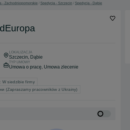
a - Zachodniopomorskie
Spedycja - Szczecin
Spedycja - Dąbie
edEuropa
LOKALIZACJA
Szczecin
, Dąbie
TYP UMOWY
Umowa o pracę, Umowa zlecenie
: W siedzibie firmy
їни (Zapraszamy pracowników z Ukrainy)