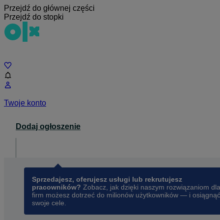
Przejdź do głównej części
Przejdź do stopki
Czat
Twoje konto
Dodaj ogłoszenie
Dla biznesu
opens in a new tab
Sprzedajesz, oferujesz usługi lub rekrutujesz
pracowników?
Zobacz, jak dzięki naszym rozwiązaniom dl
firm możesz dotrzeć do milionów użytkowników — i osiągną
swoje cele.