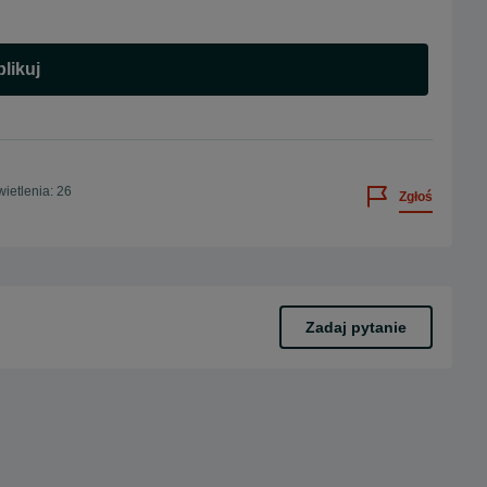
likuj
ietlenia: 26
Zgłoś
Zadaj pytanie