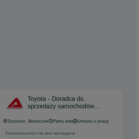
Toyota - Doradca ds.
sprzedaży samochodów
nowych(k/m) - ul. Struga 17
Szczecin
, Słoneczne
Pełny etat
Umowa o pracę
Doświadczenie nie jest wymagane