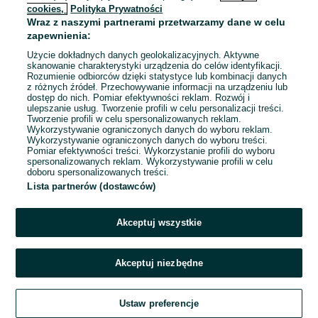
cookies,
Polityka Prywatności
Wraz z naszymi partnerami przetwarzamy dane w celu
To ogłoszenie nie jest już dostępne
zapewnienia:
Użycie dokładnych danych geolokalizacyjnych. Aktywne
skanowanie charakterystyki urządzenia do celów identyfikacji.
Rozumienie odbiorców dzięki statystyce lub kombinacji danych
Przejdź na stronę główną
z różnych źródeł. Przechowywanie informacji na urządzeniu lub
dostęp do nich. Pomiar efektywności reklam. Rozwój i
ulepszanie usług. Tworzenie profili w celu personalizacji treści.
Tworzenie profili w celu spersonalizowanych reklam.
Wykorzystywanie ograniczonych danych do wyboru reklam.
Wykorzystywanie ograniczonych danych do wyboru treści.
Pomiar efektywności treści. Wykorzystanie profili do wyboru
spersonalizowanych reklam. Wykorzystywanie profili w celu
doboru spersonalizowanych treści.
Lista partnerów (dostawców)
Akceptuj wszystkie
Akceptuj niezbędne
Ustaw preferencje