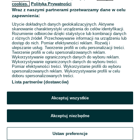
cookies,
Polityka Prywatności
Wraz z naszymi partnerami przetwarzamy dane w celu
To ogłoszenie nie jest już dostępne
zapewnienia:
Użycie dokładnych danych geolokalizacyjnych. Aktywne
skanowanie charakterystyki urządzenia do celów identyfikacji.
Rozumienie odbiorców dzięki statystyce lub kombinacji danych
Przejdź na stronę główną
z różnych źródeł. Przechowywanie informacji na urządzeniu lub
dostęp do nich. Pomiar efektywności reklam. Rozwój i
ulepszanie usług. Tworzenie profili w celu personalizacji treści.
Tworzenie profili w celu spersonalizowanych reklam.
Wykorzystywanie ograniczonych danych do wyboru reklam.
Wykorzystywanie ograniczonych danych do wyboru treści.
Pomiar efektywności treści. Wykorzystanie profili do wyboru
spersonalizowanych reklam. Wykorzystywanie profili w celu
doboru spersonalizowanych treści.
Lista partnerów (dostawców)
Akceptuj wszystkie
Akceptuj niezbędne
Ustaw preferencje