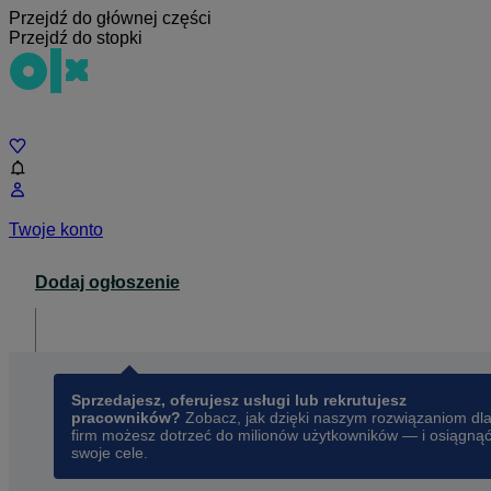
Przejdź do głównej części
Przejdź do stopki
Czat
Twoje konto
Dodaj ogłoszenie
Dla biznesu
opens in a new tab
Sprzedajesz, oferujesz usługi lub rekrutujesz
pracowników?
Zobacz, jak dzięki naszym rozwiązaniom dl
firm możesz dotrzeć do milionów użytkowników — i osiągną
swoje cele.