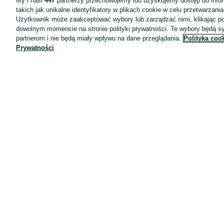
My i nasi
447
partnerzy przechowujemy lub uzyskujemy dostęp do infor
takich jak unikalne identyfikatory w plikach cookie w celu przetwarzan
Użytkownik może zaakceptować wybory lub zarządzać nimi, klikając po
dowolnym momencie na stronie polityki prywatności. Te wybory będą 
partnerom i nie będą miały wpływu na dane przeglądania.
Polityka coo
Prywatności
Aplikacje mobilne OLX.pl
Pomoc
Wyróżnione ogłoszenia
Oferta dla firm
Blog
Regulamin
Polityka prywatności
Reklama
Informacja o realizowanej strategii podatkowej