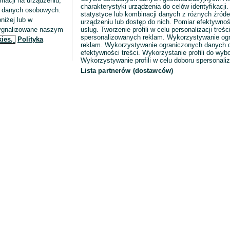
macji na urządzeniu,
charakterystyki urządzenia do celów identyfikacji
ia danych osobowych.
statystyce lub kombinacji danych z różnych źróde
niżej lub w
urządzeniu lub dostęp do nich. Pomiar efektywnoś
sygnalizowane naszym
usług. Tworzenie profili w celu personalizacji treści
spersonalizowanych reklam. Wykorzystywanie og
kies,
Polityka
reklam. Wykorzystywanie ograniczonych danych d
efektywności treści. Wykorzystanie profili do wy
Wykorzystywanie profili w celu doboru spersonali
Lista partnerów (dostawców)