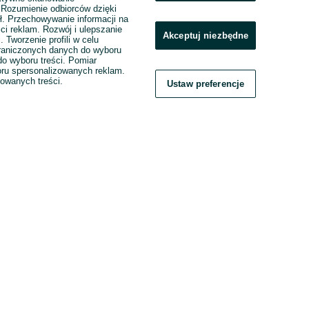
. Rozumienie odbiorców dzięki
ł. Przechowywanie informacji na
ci reklam. Rozwój i ulepszanie
Akceptuj niezbędne
. Tworzenie profili w celu
raniczonych danych do wyboru
o wyboru treści. Pomiar
boru spersonalizowanych reklam.
zowanych treści.
Ustaw preferencje