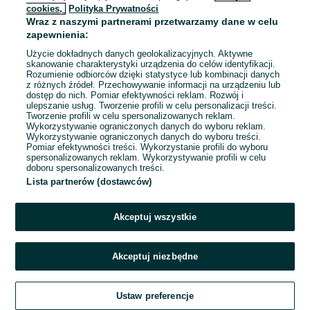
cookies,
Polityka Prywatności
Wraz z naszymi partnerami przetwarzamy dane w celu
To ogłoszenie nie jest już dostępne
zapewnienia:
Użycie dokładnych danych geolokalizacyjnych. Aktywne
skanowanie charakterystyki urządzenia do celów identyfikacji.
Rozumienie odbiorców dzięki statystyce lub kombinacji danych
Przejdź na stronę główną
z różnych źródeł. Przechowywanie informacji na urządzeniu lub
dostęp do nich. Pomiar efektywności reklam. Rozwój i
ulepszanie usług. Tworzenie profili w celu personalizacji treści.
Tworzenie profili w celu spersonalizowanych reklam.
Wykorzystywanie ograniczonych danych do wyboru reklam.
Wykorzystywanie ograniczonych danych do wyboru treści.
Pomiar efektywności treści. Wykorzystanie profili do wyboru
spersonalizowanych reklam. Wykorzystywanie profili w celu
doboru spersonalizowanych treści.
Lista partnerów (dostawców)
Akceptuj wszystkie
Akceptuj niezbędne
Ustaw preferencje