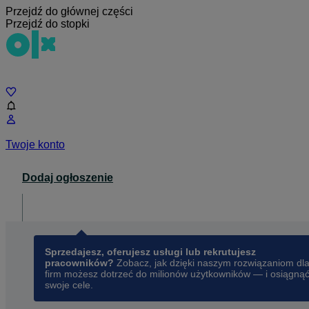
Przejdź do głównej części
Przejdź do stopki
Czat
Twoje konto
Dodaj ogłoszenie
Dla biznesu
opens in a new tab
Sprzedajesz, oferujesz usługi lub rekrutujesz
pracowników?
Zobacz, jak dzięki naszym rozwiązaniom dl
firm możesz dotrzeć do milionów użytkowników — i osiągną
swoje cele.