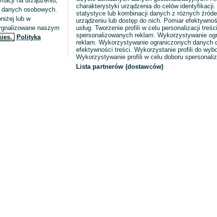
macji na urządzeniu,
charakterystyki urządzenia do celów identyfikacji
ia danych osobowych.
statystyce lub kombinacji danych z różnych źróde
niżej lub w
urządzeniu lub dostęp do nich. Pomiar efektywnoś
sygnalizowane naszym
usług. Tworzenie profili w celu personalizacji treści
spersonalizowanych reklam. Wykorzystywanie og
kies,
Polityka
reklam. Wykorzystywanie ograniczonych danych d
efektywności treści. Wykorzystanie profili do wy
Wykorzystywanie profili w celu doboru spersonali
Lista partnerów (dostawców)