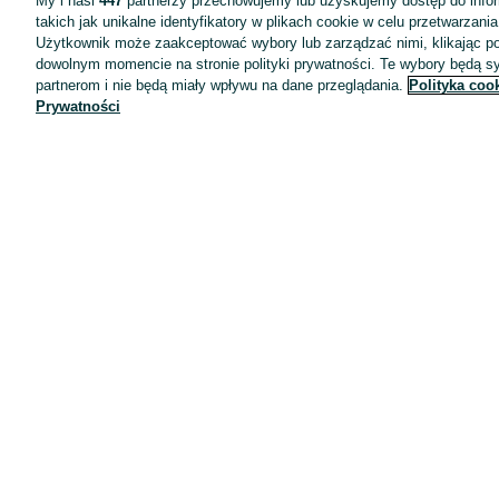
My i nasi
447
partnerzy przechowujemy lub uzyskujemy dostęp do infor
takich jak unikalne identyfikatory w plikach cookie w celu przetwarzan
Użytkownik może zaakceptować wybory lub zarządzać nimi, klikając po
dowolnym momencie na stronie polityki prywatności. Te wybory będą 
partnerom i nie będą miały wpływu na dane przeglądania.
Polityka coo
Prywatności
Aplikacje mobilne OLX.pl
Pomoc
Wyróżnione ogłoszenia
Oferta dla firm
Blog
Regulamin
Polityka prywatności
Reklama
Informacja o realizowanej strategii podatkowej