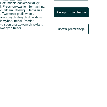
. Rozumienie odbiorców dzięki
ł. Przechowywanie informacji na
ci reklam. Rozwój i ulepszanie
Akceptuj niezbędne
. Tworzenie profili w celu
raniczonych danych do wyboru
o wyboru treści. Pomiar
boru spersonalizowanych reklam.
zowanych treści.
Ustaw preferencje