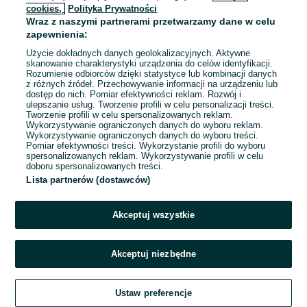
cookies,
Polityka Prywatności
Wraz z naszymi partnerami przetwarzamy dane w celu
To ogłoszenie nie jest już dostępne
zapewnienia:
Użycie dokładnych danych geolokalizacyjnych. Aktywne
skanowanie charakterystyki urządzenia do celów identyfikacji.
Rozumienie odbiorców dzięki statystyce lub kombinacji danych
Przejdź na stronę główną
z różnych źródeł. Przechowywanie informacji na urządzeniu lub
dostęp do nich. Pomiar efektywności reklam. Rozwój i
ulepszanie usług. Tworzenie profili w celu personalizacji treści.
Tworzenie profili w celu spersonalizowanych reklam.
Wykorzystywanie ograniczonych danych do wyboru reklam.
Wykorzystywanie ograniczonych danych do wyboru treści.
Pomiar efektywności treści. Wykorzystanie profili do wyboru
spersonalizowanych reklam. Wykorzystywanie profili w celu
doboru spersonalizowanych treści.
Lista partnerów (dostawców)
Akceptuj wszystkie
Akceptuj niezbędne
Ustaw preferencje