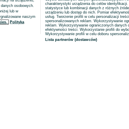
macji na urządzeniu,
charakterystyki urządzenia do celów identyfikacji
ia danych osobowych.
statystyce lub kombinacji danych z różnych źróde
niżej lub w
urządzeniu lub dostęp do nich. Pomiar efektywnoś
sygnalizowane naszym
usług. Tworzenie profili w celu personalizacji treści
spersonalizowanych reklam. Wykorzystywanie og
kies,
Polityka
reklam. Wykorzystywanie ograniczonych danych d
efektywności treści. Wykorzystanie profili do wy
Wykorzystywanie profili w celu doboru spersonali
Lista partnerów (dostawców)