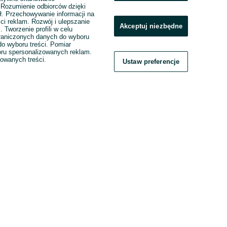
. Rozumienie odbiorców dzięki
ł. Przechowywanie informacji na
ci reklam. Rozwój i ulepszanie
Akceptuj niezbędne
. Tworzenie profili w celu
raniczonych danych do wyboru
o wyboru treści. Pomiar
boru spersonalizowanych reklam.
zowanych treści.
Ustaw preferencje