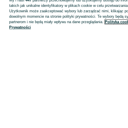
My i nasi
447
partnerzy przechowujemy lub uzyskujemy dostęp do infor
takich jak unikalne identyfikatory w plikach cookie w celu przetwarzan
Użytkownik może zaakceptować wybory lub zarządzać nimi, klikając po
dowolnym momencie na stronie polityki prywatności. Te wybory będą 
partnerom i nie będą miały wpływu na dane przeglądania.
Polityka coo
Prywatności
Aplikacje mobilne OLX.pl
Pomoc
Wyróżnione ogłoszenia
Oferta dla firm
Blog
Regulamin
Polityka prywatności
Reklama
Informacja o realizowanej strategii podatkowej