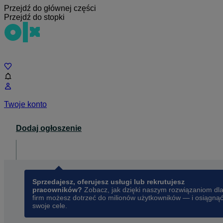
Przejdź do głównej części
Przejdź do stopki
Czat
Twoje konto
Dodaj ogłoszenie
Dla biznesu
opens in a new tab
Sprzedajesz, oferujesz usługi lub rekrutujesz
pracowników?
Zobacz, jak dzięki naszym rozwiązaniom dl
firm możesz dotrzeć do milionów użytkowników — i osiągną
swoje cele.