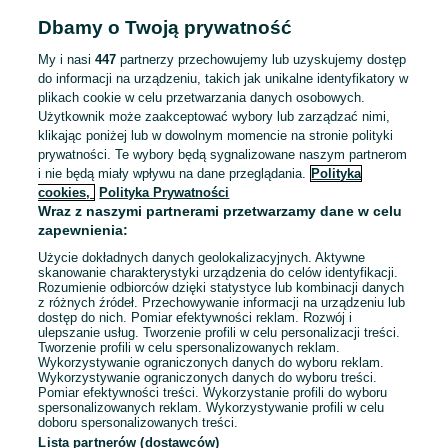
Odpowiednie doświadczenie zawodowe
Dbamy o Twoją prywatność
Miejsce pracy: W siedzibie firmy
My i nasi
447
partnerzy przechowujemy lub uzyskujemy dostęp
Odświeżono dnia 21 lipca 2026
do informacji na urządzeniu, takich jak unikalne identyfikatory w
plikach cookie w celu przetwarzania danych osobowych.
Użytkownik może zaakceptować wybory lub zarządzać nimi,
klikając poniżej lub w dowolnym momencie na stronie polityki
Księgowa / księgowy
prywatności. Te wybory będą sygnalizowane naszym partnerom
8 000 - 12 000 zł / mies. brutto
i nie będą miały wpływu na dane przeglądania.
Polityka
Warszawa
, Ursynów
cookies,
Polityka Prywatności
Pełny etat
Wraz z naszymi partnerami przetwarzamy dane w celu
Umowa o pracę, Umowa zlecenie
zapewnienia:
Odpowiednie doświadczenie zawodowe
Użycie dokładnych danych geolokalizacyjnych. Aktywne
Miejsce pracy: W siedzibie firmy
skanowanie charakterystyki urządzenia do celów identyfikacji.
Rozumienie odbiorców dzięki statystyce lub kombinacji danych
z różnych źródeł. Przechowywanie informacji na urządzeniu lub
05 sierpnia 2026
dostęp do nich. Pomiar efektywności reklam. Rozwój i
ulepszanie usług. Tworzenie profili w celu personalizacji treści.
Tworzenie profili w celu spersonalizowanych reklam.
Wykorzystywanie ograniczonych danych do wyboru reklam.
Wykorzystywanie ograniczonych danych do wyboru treści.
Strona główna
Praca
Mechanika i lakiernictwo
Mechanik,
Pomiar efektywności treści. Wykorzystanie profili do wyboru
spersonalizowanych reklam. Wykorzystywanie profili w celu
elektromechanik, wulkanizator
Mechanik, elektromechanik,
doboru spersonalizowanych treści.
wulkanizator - Mazowieckie
Mechanik, elektromechanik, wulkanizator -
Lista partnerów (dostawców)
Warszawa
Mechanik, elektromechanik, wulkanizator - Śródmieście