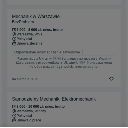
Mechanik w Warszawie
BezProblem
6 000 - 8 000 zł / mies. brutto
Warszawa
, Wola
Pełny etat
Umowa zlecenie
Odpowiednie doświadczenie zawodowe
Pracownicy z Ukrainy: 🇺🇦 Запрошуємо людей з України
(Zapraszamy pracowników z Ukrainy), 🇺🇦 Польська мова
не обов'язкова (Jęz. polski niewymagany)
04 sierpnia 2026
Samodzielny Mechanik, Elektromechanik
8 000 - 10 000 zł / mies. brutto
Warszawa
, Włochy
Pełny etat
Umowa o pracę