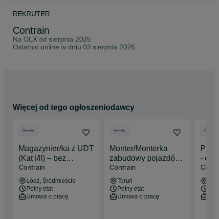
iod@contrain.pl. Każda osoba ma prawo dostępu do treści 
swoich danych i ich poprawiania, usunięcia lub ograniczenia 
REKRUTER
przetwarzania lub prawo zgłoszenia sprzeciwu, a także prawo 
Contrain
do przenoszenia danych. Ponadto każdy ma prawo do 
wniesienia skargi do Prezesa Urzędu Ochrony Danych 
Na OLX od
sierpnia 2025
Osobowych na niezgodne z prawem przetwarzanie danych 
Ostatnio online w dniu 03 sierpnia 2026
osobowych

Szczegółowe informacje na temat rodo możesz znaleźć: 
contrain.pl/informacja-o-przetwarzaniu-danych-osobowych/
Więcej od tego ogłoszeniodawcy
Magazynier/ka z UDT
Monter/Monterka
Prac
(Kat I/II) – bez
zabudowy pojazdów
- od 
Contrain
Contrain
Contr
doświadczenia | po
specjalistycznych
brutt
kursie
Łódź
, Śródmieście
Toruń
Łód
Pełny etat
Pełny etat
Pełn
Umowa o pracę
Umowa o pracę
Umo