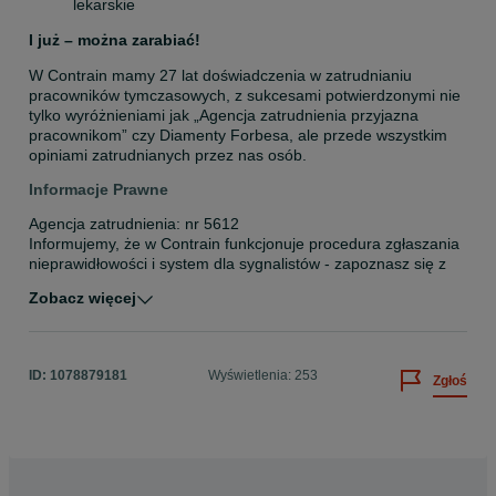
lekarskie
I już – można zarabiać!
W Contrain mamy 27 lat doświadczenia w zatrudnianiu 
pracowników tymczasowych, z sukcesami potwierdzonymi nie 
tylko wyróżnieniami jak „Agencja zatrudnienia przyjazna 
pracownikom” czy Diamenty Forbesa, ale przede wszystkim 
opiniami zatrudnianych przez nas osób.
Informacje Prawne
Agencja zatrudnienia: nr 5612

Informujemy, że w Contrain funkcjonuje procedura zgłaszania 
nieprawidłowości i system dla sygnalistów - zapoznasz się z 
nimi na stronie Contrain Group.

Zobacz więcej
Jako administrator danych informujemy, że Pana/Pani dane 
osobowe przetwarzane są wyłącznie na potrzeby realizacji 
procesu rekrutacji obecnej lub przyszłej, jeśli wyraził Pan/ Pani 
na nią zgodę, a także w celach kontaktowych.

ID:
1078879181
Wyświetlenia: 253
Zgłoś
Przetwarzanie danych następuje na podstawie art. 6 ust. 1 
pkt. a) i c) Rozporządzenia Parlamentu Europejskiego i Rady 
2016/679 z dnia 27.04.2016 r. (dalej: RODO).

Administrator danych powołał Inspektora Ochrony Danych, 
kontakt do inspektora ochrony danych: adres 
korespondencyjny: ul. 3 Maja 14A, 93-408 Łódź, e-mail: 