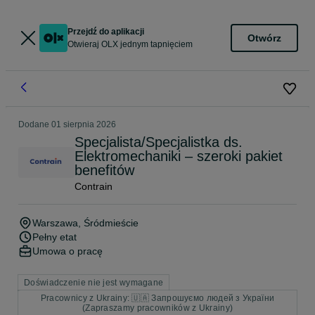
Przejdź do aplikacji
Otwórz
Otwieraj OLX jednym tapnięciem
Dodane
01 sierpnia 2026
Specjalista/Specjalistka ds.
Elektromechaniki – szeroki pakiet
benefitów
Contrain
Warszawa
, Śródmieście
Pełny etat
Umowa o pracę
Doświadczenie nie jest wymagane
Pracownicy z Ukrainy: 🇺🇦 Запрошуємо людей з України
(Zapraszamy pracowników z Ukrainy)