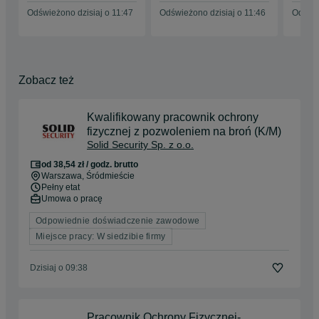
Odświeżono dzisiaj o 11:47
Odświeżono dzisiaj o 11:46
Odświe
Zobacz też
Kwalifikowany pracownik ochrony
fizycznej z pozwoleniem na broń (K/M)
Solid Security Sp. z o.o.
od 38,54 zł / godz. brutto
Warszawa
, Śródmieście
Pełny etat
Umowa o pracę
Odpowiednie doświadczenie zawodowe
Miejsce pracy: W siedzibie firmy
Dzisiaj o 09:38
Pracownik Ochrony Fizycznej-