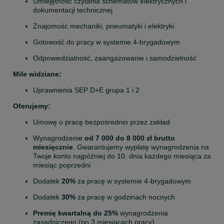
Umiejętność czytania schematów elektrycznych i 
dokumentacji technicznej
Znajomość mechaniki, pneumatyki i elektryki
Gotowość do pracy w systemie 4-brygadowym
Odpowiedzialność, zaangażowanie i samodzielność
Mile widziane:
Uprawnienia SEP D+E grupa 1 i 2
Oferujemy:
Umowę o pracę bezpośrednio przez zakład
Wynagrodzenie 
od 7 000 do 8 000 zł brutto 
miesięcznie
. Gwarantujemy wypłatę wynagrodzenia na 
Twoje konto najpóźniej do 10. dnia każdego miesiąca za 
miesiąc poprzedni
Dodatek 
20%
 za pracę w systemie 4-brygadowym
Dodatek 
30%
 za pracę w godzinach nocnych
Premię kwartalną do 25%
 wynagrodzenia 
zasadniczego (po 3 miesiącach pracy)