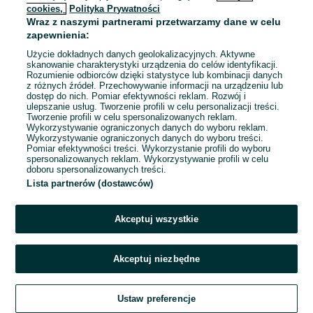
cookies,
Polityka Prywatności
Wraz z naszymi partnerami przetwarzamy dane w celu
To ogłoszenie nie jest już dostępne
zapewnienia:
Użycie dokładnych danych geolokalizacyjnych. Aktywne
skanowanie charakterystyki urządzenia do celów identyfikacji.
Rozumienie odbiorców dzięki statystyce lub kombinacji danych
Przejdź na stronę główną
z różnych źródeł. Przechowywanie informacji na urządzeniu lub
dostęp do nich. Pomiar efektywności reklam. Rozwój i
ulepszanie usług. Tworzenie profili w celu personalizacji treści.
Tworzenie profili w celu spersonalizowanych reklam.
Wykorzystywanie ograniczonych danych do wyboru reklam.
Wykorzystywanie ograniczonych danych do wyboru treści.
Pomiar efektywności treści. Wykorzystanie profili do wyboru
spersonalizowanych reklam. Wykorzystywanie profili w celu
doboru spersonalizowanych treści.
Lista partnerów (dostawców)
Akceptuj wszystkie
Akceptuj niezbędne
Ustaw preferencje