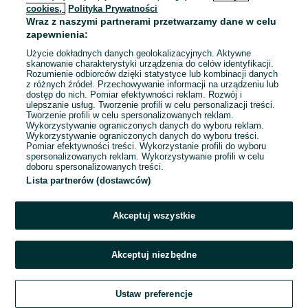
cookies,
Polityka Prywatności
Wraz z naszymi partnerami przetwarzamy dane w celu
To ogłoszenie nie jest już dostępne
zapewnienia:
Użycie dokładnych danych geolokalizacyjnych. Aktywne
skanowanie charakterystyki urządzenia do celów identyfikacji.
Rozumienie odbiorców dzięki statystyce lub kombinacji danych
Przejdź na stronę główną
z różnych źródeł. Przechowywanie informacji na urządzeniu lub
dostęp do nich. Pomiar efektywności reklam. Rozwój i
ulepszanie usług. Tworzenie profili w celu personalizacji treści.
Tworzenie profili w celu spersonalizowanych reklam.
Wykorzystywanie ograniczonych danych do wyboru reklam.
Wykorzystywanie ograniczonych danych do wyboru treści.
Pomiar efektywności treści. Wykorzystanie profili do wyboru
spersonalizowanych reklam. Wykorzystywanie profili w celu
doboru spersonalizowanych treści.
Lista partnerów (dostawców)
Akceptuj wszystkie
Akceptuj niezbędne
Ustaw preferencje