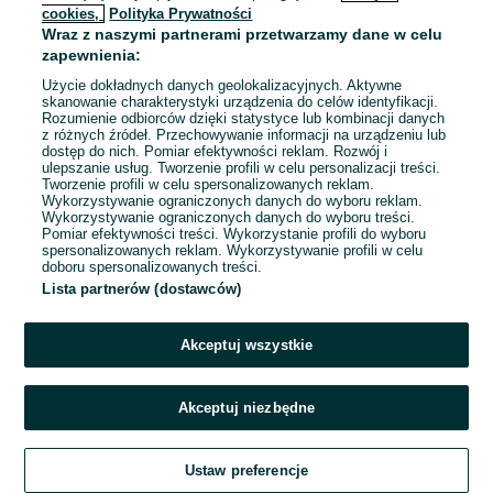
cookies,
Polityka Prywatności
Wraz z naszymi partnerami przetwarzamy dane w celu
To ogłoszenie nie jest już dostępne
zapewnienia:
Użycie dokładnych danych geolokalizacyjnych. Aktywne
skanowanie charakterystyki urządzenia do celów identyfikacji.
Rozumienie odbiorców dzięki statystyce lub kombinacji danych
Przejdź na stronę główną
z różnych źródeł. Przechowywanie informacji na urządzeniu lub
dostęp do nich. Pomiar efektywności reklam. Rozwój i
ulepszanie usług. Tworzenie profili w celu personalizacji treści.
Tworzenie profili w celu spersonalizowanych reklam.
Wykorzystywanie ograniczonych danych do wyboru reklam.
Wykorzystywanie ograniczonych danych do wyboru treści.
Pomiar efektywności treści. Wykorzystanie profili do wyboru
spersonalizowanych reklam. Wykorzystywanie profili w celu
doboru spersonalizowanych treści.
Lista partnerów (dostawców)
Akceptuj wszystkie
Akceptuj niezbędne
Ustaw preferencje