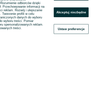
. Rozumienie odbiorców dzięki
ł. Przechowywanie informacji na
ci reklam. Rozwój i ulepszanie
Akceptuj niezbędne
. Tworzenie profili w celu
raniczonych danych do wyboru
o wyboru treści. Pomiar
boru spersonalizowanych reklam.
zowanych treści.
Ustaw preferencje