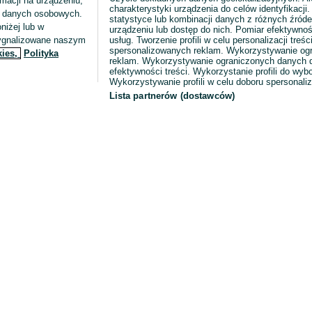
macji na urządzeniu,
charakterystyki urządzenia do celów identyfikacji
ia danych osobowych.
statystyce lub kombinacji danych z różnych źróde
niżej lub w
urządzeniu lub dostęp do nich. Pomiar efektywnoś
sygnalizowane naszym
usług. Tworzenie profili w celu personalizacji treści
spersonalizowanych reklam. Wykorzystywanie og
kies,
Polityka
reklam. Wykorzystywanie ograniczonych danych d
efektywności treści. Wykorzystanie profili do wy
Wykorzystywanie profili w celu doboru spersonali
Lista partnerów (dostawców)