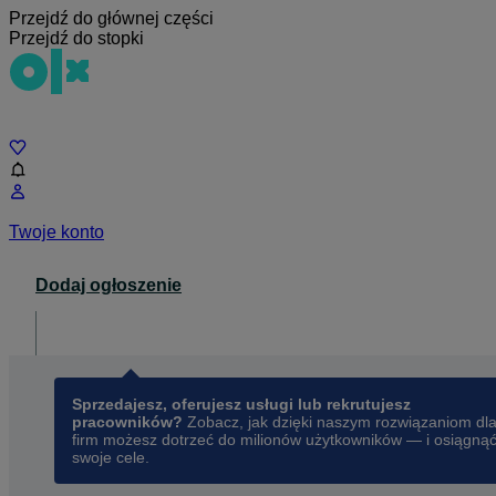
Przejdź do głównej części
Przejdź do stopki
Czat
Twoje konto
Dodaj ogłoszenie
Dla biznesu
opens in a new tab
Sprzedajesz, oferujesz usługi lub rekrutujesz
pracowników?
Zobacz, jak dzięki naszym rozwiązaniom dl
firm możesz dotrzeć do milionów użytkowników — i osiągną
swoje cele.