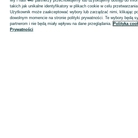
My i nasi
447
partnerzy przechowujemy lub uzyskujemy dostęp do infor
takich jak unikalne identyfikatory w plikach cookie w celu przetwarzan
Użytkownik może zaakceptować wybory lub zarządzać nimi, klikając po
dowolnym momencie na stronie polityki prywatności. Te wybory będą 
partnerom i nie będą miały wpływu na dane przeglądania.
Polityka coo
Prywatności
Aplikacje mobilne OLX.pl
Pomoc
Wyróżnione ogłoszenia
Oferta dla firm
Blog
Regulamin
Polityka prywatności
Reklama
Informacja o realizowanej strategii podatkowej