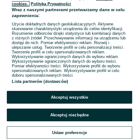
cookies,
Polityka Prywatności
Wraz z naszymi partnerami przetwarzamy dane w celu
To ogłoszenie nie jest już dostępne
zapewnienia:
Użycie dokładnych danych geolokalizacyjnych. Aktywne
skanowanie charakterystyki urządzenia do celów identyfikacji.
Rozumienie odbiorców dzięki statystyce lub kombinacji danych
Przejdź na stronę główną
z różnych źródeł. Przechowywanie informacji na urządzeniu lub
dostęp do nich. Pomiar efektywności reklam. Rozwój i
ulepszanie usług. Tworzenie profili w celu personalizacji treści.
Tworzenie profili w celu spersonalizowanych reklam.
Wykorzystywanie ograniczonych danych do wyboru reklam.
Wykorzystywanie ograniczonych danych do wyboru treści.
Pomiar efektywności treści. Wykorzystanie profili do wyboru
spersonalizowanych reklam. Wykorzystywanie profili w celu
doboru spersonalizowanych treści.
Lista partnerów (dostawców)
Akceptuj wszystkie
Akceptuj niezbędne
Ustaw preferencje